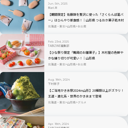
Jun. 5th, 2025
Mari.M
【期間限定】佐藤錦を贅沢に使った「さくらんぼ葛バ
ー」はひんやり新食感！｜山形県 つるおか菓子処木村
屋
北海道・東北
山形県
お土産
Feb. 23rd, 2025
TABIZINE編集部
【ひな祭り限定「鶴岡のお雛菓子」】木村屋の色鮮や
かな練り切りが可愛い！｜山形県
北海道・東北
山形県
お土産
Aug. 18th, 2024
下村祥子
【ご当地かき氷祭2024in山形】20種類以上がズラリ！
王道・進化系・世界のかき氷まで登場
北海道・東北
山形県
グルメ
Apr. 18th, 2024
TABIZINE編集部