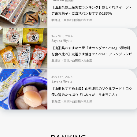
【山形県お土産実食ランキング】おしゃれスイーツ・
定番お菓子・ご当地パンおすすめ18選も
北海道・東北
山形県
お土産
Jan. 7th, 2024
Sayaka Miyata
【山形県おすすめ土産「オランダせんべい」5種の味
を食べ比べ】元祖うす焼きせんべい！アレンジレシピ
実食も
北海道・東北
山形県
お土産
Jan. 6th, 2024
Sayaka Miyata
【山形おすすめ土産】山形県民のソウルフード！コク
深い旨みたっぷり「しみっだ うま玉こん」
北海道・東北
山形県
お土産