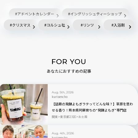
アドベントカレンダー
イングリッシュティーショップ
クリスマス
コルシュ社
リンツ
入浴剤
FOR YOU
あなたにおすすめの記事
Aug. 5th, 2026
kurisencho
【話題の発酵よもぎラテってどんな味？】草原を思わ
せる香り！熊本県阿蘇育ちの“発酵よもぎ”専門店
「BETWEEN by THE YOMOGI STAND」渋谷にオープ
関東
東京都23区
お土産
ン！人気TOP3も
Aug. 4th, 2026
kurisencho