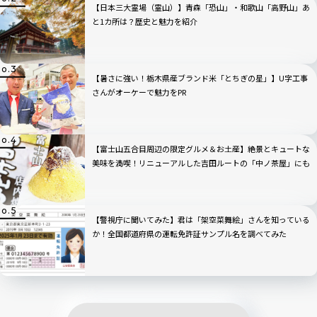
【日本三大霊場（霊山）】青森「恐山」・和歌山「高野山」あ
と1カ所は？歴史と魅力を紹介
【暑さに強い！栃木県産ブランド米「とちぎの星」】U字工事
さんがオーケーで魅力をPR
【富士山五合目周辺の限定グルメ＆お土産】絶景とキュートな
美味を満喫！リニューアルした吉田ルートの「中ノ茶屋」にも
寄ってみた！
【警視庁に聞いてみた】君は「架空菜舞絵」さんを知っている
か！全国都道府県の運転免許証サンプル名を調べてみた