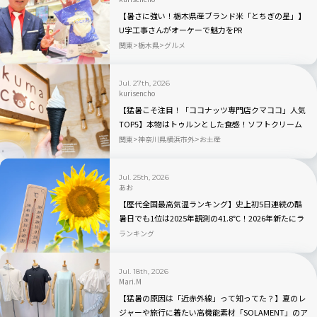
【暑さに強い！栃木県産ブランド米「とちぎの星」】
U字工事さんがオーケーで魅力をPR
関東
栃木県
グルメ
Jul. 27th, 2026
kurisencho
【猛暑こそ注目！「ココナッツ専門店クマココ」人気
TOP5】本物はトゥルンとした食感！ソフトクリーム
やビールも人気｜川崎・ラ チッタデッラ
関東
神奈川県横浜市外
お土産
Jul. 25th, 2026
あお
【歴代全国最高気温ランキング】史上初5日連続の酷
暑日でも1位は2025年観測の41.8℃！2026年新たにラ
ンクインしたのはどこ？
ランキング
Jul. 18th, 2026
Mari.M
【猛暑の原因は「近赤外線」って知ってた？】夏のレ
ジャーや旅行に着たい高機能素材「SOLAMENT」のア