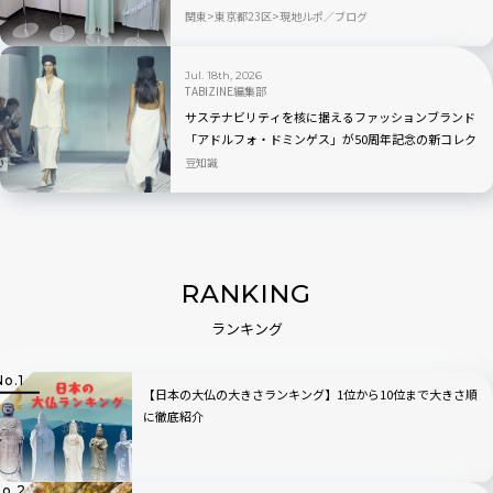
パレルが続々登場
関東
東京都23区
現地ルポ／ブログ
Jul. 18th, 2026
TABIZINE編集部
サステナビリティを核に据えるファッションブランド
「アドルフォ・ドミンゲス」が50周年記念の新コレク
ション「EL NÚMERO」を発表
豆知識
RANKING
ランキング
【日本の大仏の大きさランキング】1位から10位まで大きさ順
に徹底紹介