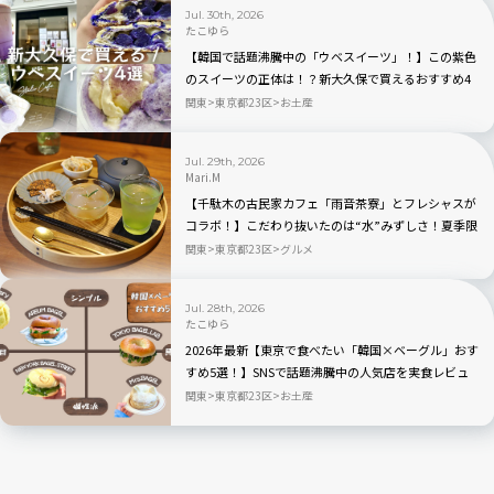
Jul. 30th, 2026
たこゆら
【韓国で話題沸騰中の「ウベスイーツ」！】この紫色
のスイーツの正体は！？新大久保で買えるおすすめ4
選を実食レビュー
関東
東京都23区
お土産
Jul. 29th, 2026
Mari.M
【千駄木の古民家カフェ「雨音茶寮」とフレシャスが
コラボ！】こだわり抜いたのは“水”みずしさ！夏季限
定の冷茶と和菓子が登場
関東
東京都23区
グルメ
Jul. 28th, 2026
たこゆら
2026年最新【東京で食べたい「韓国×ベーグル」おす
すめ5選！】SNSで話題沸騰中の人気店を実食レビュ
ー
関東
東京都23区
お土産