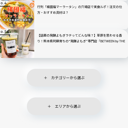
行列「楊國福マーラータン」の穴場店で実食ルポ！注文の仕
方・おすすめ具材は？
【話題の発酵よもぎラテってどんな味？】草原を思わせる香
り！熊本県阿蘇育ちの“発酵よもぎ”専門店「BETWEEN by THE
YOMOGI STAND」渋谷にオープン！人気TOP3も
カテゴリーから選ぶ
エリアから選ぶ