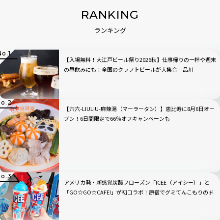
RANKING
ランキング
【入場無料！大江戸ビール祭り2026秋】仕事帰りの一杯や週末
の昼飲みにも！全国のクラフトビールが大集合｜品川
【六六-LIULIU-麻辣湯（マーラータン）】恵比寿に8月6日オー
プン！6日間限定で66％オフキャンペーンも
アメリカ発・新感覚炭酸フローズン「ICEE（アイシー）」と
「GO☆GO☆CAFE!」が初コラボ！原宿でグミてんこもりのド
リンクをチェック