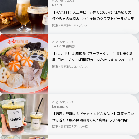
Aug. 6th, 2026
Mari.M
【入場無料！大江戸ビール祭り2026秋】仕事帰りの一
杯や週末の昼飲みにも！全国のクラフトビールが大集
合｜品川
関東
東京都23区
グルメ
Aug. 5th, 2026
TABIZINE編集部
【六六-LIULIU-麻辣湯（マーラータン）】恵比寿に8
月6日オープン！6日間限定で66％オフキャンペーンも
関東
東京都23区
グルメ
Aug. 5th, 2026
kurisencho
【話題の発酵よもぎラテってどんな味？】草原を思わ
せる香り！熊本県阿蘇育ちの“発酵よもぎ”専門店
「BETWEEN by THE YOMOGI STAND」渋谷にオープ
関東
東京都23区
お土産
ン！人気TOP3も