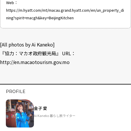
Web：
https://m.hyatt.com/mt/macau.grand.hyatt.com/en/un_property_di
ning?spirit=macgh&key=BeijingKitchen
[All photos by Ai Kaneko]
『協力：マカオ政府観光局』 URL：
http://en.macaotourism.gov.mo
PROFILE
金子 愛
Ai Kaneko 暮らし旅ライター