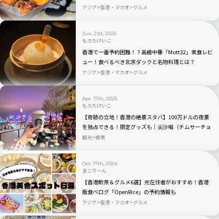
穴場とは？
アジア
香港・マカオ
グルメ
Jun. 21st, 2025
もろたけいこ
香港で一番予約困難！？高級中華「Mott32」実食レビ
ュー！食べるべき北京ダックと名物料理とは？
アジア
香港・マカオ
グルメ
Apr. 17th, 2025
もろたけいこ
【奇跡の立地！香港の絶景スタバ】100万ドルの夜景
を独占できる！限定グッズも｜尖沙咀（チムサーチョ
イ）
観光
絶景
Oct. 17th, 2024
まこりーん
【香港飲茶＆グルメ6選】元在住者がおすすめ！香港
版食べログ「OpenRice」の予約情報も
アジア
香港・マカオ
グルメ