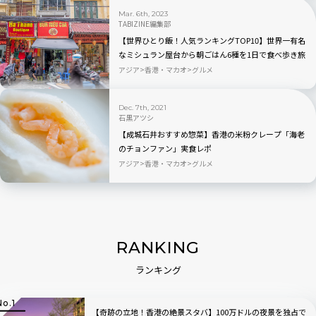
Mar. 6th, 2023
TABIZINE編集部
【世界ひとり飯！人気ランキングTOP10】世界一有名
なミシュラン屋台から朝ごはん6種を1日で食べ歩き旅
まで
アジア
香港・マカオ
グルメ
Dec. 7th, 2021
石黒アツシ
【成城石井おすすめ惣菜】香港の米粉クレープ「海老
のチョンファン」実食レポ
アジア
香港・マカオ
グルメ
RANKING
ランキング
【奇跡の立地！香港の絶景スタバ】100万ドルの夜景を独占で