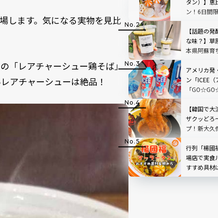
タン）】恵
ン！6日間
場します。気になる実物を見比
ペーンも
【話題の発
な味？】草
本県阿蘇育
店「BETWEE
慢の「レアチャーシュー鶏そば」
STAND」
アメリカ発
いレアチャーシューは絶品！
TOP3も
ン「ICEE
「GO☆GO
ボ！原宿で
ンクをチェ
【韓国で大
ザクッどろ
プ！新大久
ーズスティ
行列「楊國
場店で実食
すすめ具材