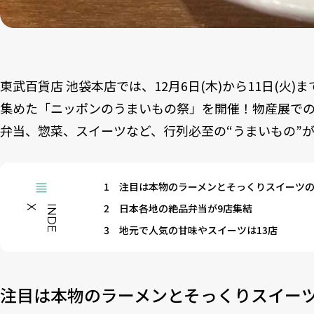
東武百貨店 池袋本店では、12月6日(木)から11日(火)
集めた「ニッポンのうまいもの祭」を開催！物産展で
弁当、惣菜、スイーツなど、行列必至の“うまいもの”
1
注目は本物のラーメンとそっくりスイーツ
2
日本各地の絶品弁当が9店集結
X
I
N
D
E
3
地元で人気の甘味やスイーツは13店
注目は本物のラーメンとそっくりスイー