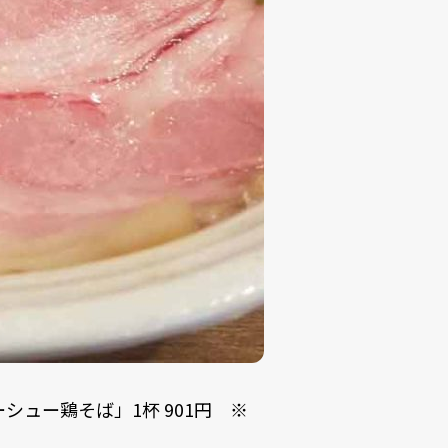
シュー鶏そば」1杯 901円 ※