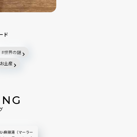
ード
世界の謎
お土産
ING
グ
LIU-麻辣湯（マーラー