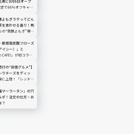
比寿に8月6日オープ
限定で66％オフキャン
酵よもぎラテってどん
原を思わせる香り！熊
ちの“発酵よもぎ”専門
N by THE YOMOGI
渋谷にオープン！人気
・新感覚炭酸フローズ
（アイシー）」と
☆CAFE!」が初コラ
グミてんこもりのドリ
ック
流行の“背徳グルメ”】
～りチーズをディッ
保に上陸！「レッドチ
ック」を実食
福マーラータン」の穴
ルポ！注文の仕方・お
は？