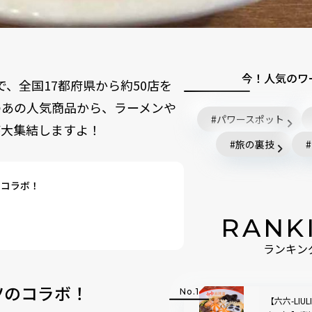
今！人気のワ
まで、全国17都府県から約50店を
のあの人気商品から、ラーメンや
パワースポット
が大集結しますよ！
旅の裏技
のコラボ！
RANK
ランキン
ツのコラボ！
【六六-LIU