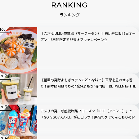
RANKING
ランキング
【六六-LIULIU-麻辣湯（マーラータン）】恵比寿に8月6日オー
プン！6日間限定で66％オフキャンペーンも
【話題の発酵よもぎラテってどんな味？】草原を思わせる香
り！熊本県阿蘇育ちの“発酵よもぎ”専門店「BETWEEN by THE
YOMOGI STAND」渋谷にオープン！人気TOP3も
アメリカ発・新感覚炭酸フローズン「ICEE（アイシー）」と
「GO☆GO☆CAFE!」が初コラボ！原宿でグミてんこもりのド
リンクをチェック