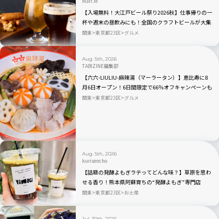
Mari.M
【入場無料！大江戸ビール祭り2026秋】仕事帰りの一
杯や週末の昼飲みにも！全国のクラフトビールが大集
合｜品川
関東
東京都23区
グルメ
Aug. 5th, 2026
TABIZINE編集部
【六六-LIULIU-麻辣湯（マーラータン）】恵比寿に8
月6日オープン！6日間限定で66％オフキャンペーンも
関東
東京都23区
グルメ
Aug. 5th, 2026
kurisencho
【話題の発酵よもぎラテってどんな味？】草原を思わ
せる香り！熊本県阿蘇育ちの“発酵よもぎ”専門店
「BETWEEN by THE YOMOGI STAND」渋谷にオープ
関東
東京都23区
お土産
ン！人気TOP3も
Jul. 30th, 2026