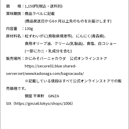
価 格：1,150円(税込・送料別)
賞味期限：商品ラベルに記載
(商品発送日から6ヶ月以上先のものをお届けします)
内容量 ：130g
原材料名：紅ずわいがに(鳥取県境港市)、にんにく(青森県)、
食用オリーブ油、クリーム(乳製品)、食塩、白コショー
(一部にカニ・乳成分を含む)
販売場所：かにみそバーニャカウダ 公式オンラインストア
https://secure01.blue.shared-
server.net/www.kadonaga.com/bagnacauda/
※記載している値段はすべて公式オンラインストアでの販
売価格です。
銀座 平翠軒 GINZA
SIX（
https://ginza6.tokyo/shops/1006
）