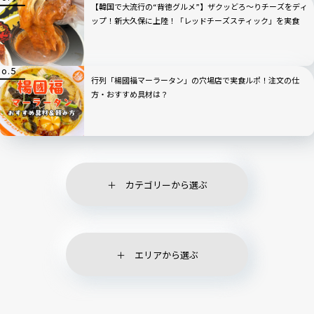
【韓国で大流行の“背徳グルメ”】ザクッどろ～りチーズをディ
ップ！新大久保に上陸！「レッドチーズスティック」を実食
行列「楊國福マーラータン」の穴場店で実食ルポ！注文の仕
方・おすすめ具材は？
カテゴリーから選ぶ
エリアから選ぶ