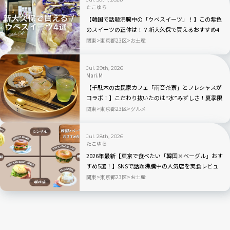
たこゆら
【韓国で話題沸騰中の「ウベスイーツ」！】この紫色
のスイーツの正体は！？新大久保で買えるおすすめ4
選を実食レビュー
関東
東京都23区
お土産
Jul. 29th, 2026
Mari.M
【千駄木の古民家カフェ「雨音茶寮」とフレシャスが
コラボ！】こだわり抜いたのは“水”みずしさ！夏季限
定の冷茶と和菓子が登場
関東
東京都23区
グルメ
Jul. 28th, 2026
たこゆら
2026年最新【東京で食べたい「韓国×ベーグル」おす
すめ5選！】SNSで話題沸騰中の人気店を実食レビュ
ー
関東
東京都23区
お土産