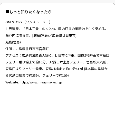
■もっと知りたくなったら
ONESTORY（ワンストーリー）
世界遺産、「日本三景」のひとつ。国内屈指の景勝地を白く染める、
瀬戸内に降る雪。[厳島(宮島)／広島県廿日市市]
厳島(宮島)
住所：広島県廿日市市宮島町
アクセス：広島岩国道路大野IC、廿日市IC下車、国道2号経由で宮島口
フェリー乗り場まで約10分、JR西日本宮島フェリー、宮島松大汽船、
宮島口よりフェリー乗車、宮島桟橋まで約10分/JR山陰本線広島駅か
ら宮島口駅まで約25分、フェリーで約10分
Website:
http://www.miyajima-wch.jp