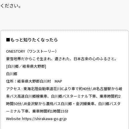
ください。
■もっと知りたくなったら
ONESTORY（ワンストーリー）
豪雪地帯だからこそ生まれ、遺された、日本古来の心のふるさと。
[白川郷／岐阜県大野郡]
白川郷
住所：岐阜県大野郡白川村 MAP
アクセス : 東海北陸自動車道荘川ICより車で約40分/JR名古屋駅から岐
阜バス高速白川郷線乗車、白川郷バスターミナル下車、乗車時間約2
時間50分/JR金沢駅から濃飛バス白川郷・金沢線乗車、白川郷バスタ
ーミナル下車、乗車時間約1時間15分
Website:
https://shirakawa-go.gr.jp