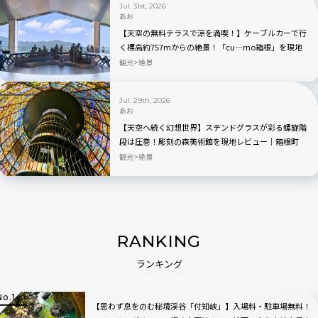
Jul. 31st, 2026
あお
【天空の無料テラスで涼を満喫！】ケーブルカーで行
く標高約757mからの絶景！「cu―mo箱根」を現地
レビュー
観光
絶景
Jul. 29th, 2026
あお
【天空へ続く幻想世界】ステンドグラスが彩る螺旋階
段は圧巻！彫刻の森美術館を現地レビュー｜箱根町
観光
絶景
RANKING
ランキング
【思わず息をのむ秘境渓谷「付知峡」】入場料・駐車場無料！