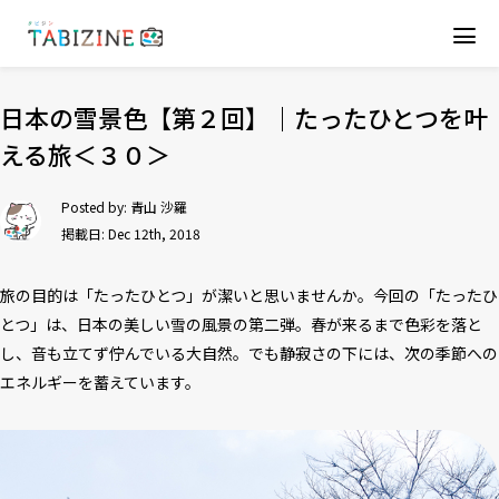
日本の雪景色【第２回】｜たったひとつを叶
える旅＜３０＞
Posted by:
青山 沙羅
掲載日: Dec 12th, 2018
旅の目的は「たったひとつ」が潔いと思いませんか。今回の「たったひ
とつ」は、日本の美しい雪の風景の第二弾。春が来るまで色彩を落と
し、音も立てず佇んでいる大自然。でも静寂さの下には、次の季節への
エネルギーを蓄えています。