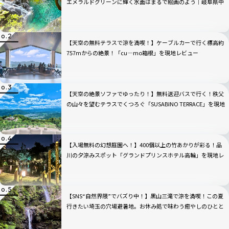
エメラルドグリーンに輝く水面はまるで絵画のよう｜岐阜県中
津川市
【天空の無料テラスで涼を満喫！】ケーブルカーで行く標高約
757mからの絶景！「cu―mo箱根」を現地レビュー
【天空の絶景ソファでゆったり！】無料送迎バスで行く！秩父
の山々を望むテラスでくつろぐ「SUSABINO TERRACE」を現地
レビュー｜埼玉県
【入場無料の幻想庭園へ！】400個以上の竹あかりが彩る！品
川の夕涼みスポット「グランドプリンスホテル高輪」を現地レ
ビュー
【SNS“自然界隈”でバズり中！】黒山三滝で涼を満喫！この夏
行きたい埼玉の穴場避暑地。お休み処で味わう癒やしのひとと
き｜埼玉県越生町