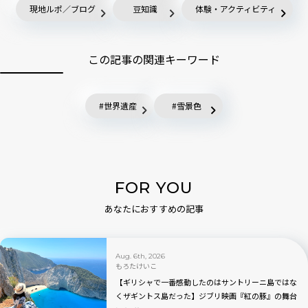
現地ルポ／ブログ
豆知識
体験・アクティビティ
この記事の関連キーワード
世界遺産
雪景色
FOR YOU
あなたにおすすめの記事
Aug. 6th, 2026
もろたけいこ
【ギリシャで一番感動したのはサントリーニ島ではな
くザギントス島だった】ジブリ映画『紅の豚』の舞台