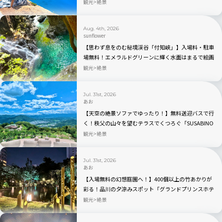
と言われるナヴァイオビーチ観光のベストの時間帯
観光
絶景
は？行き方から持ち物まで完全ガイド
Aug. 4th, 2026
sunflower
【思わず息をのむ秘境渓谷「付知峡」】入場料・駐車
場無料！エメラルドグリーンに輝く水面はまるで絵画
のよう｜岐阜県中津川市
観光
絶景
Jul. 31st, 2026
あお
【天空の絶景ソファでゆったり！】無料送迎バスで行
く！秩父の山々を望むテラスでくつろぐ「SUSABINO
TERRACE」を現地レビュー｜埼玉県
観光
絶景
Jul. 31st, 2026
あお
【入場無料の幻想庭園へ！】400個以上の竹あかりが
彩る！品川の夕涼みスポット「グランドプリンスホテ
ル高輪」を現地レビュー
観光
絶景