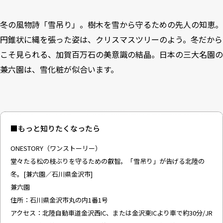
冬の風物詩「雪吊り」。樹木を雪から守るための先人の知恵。
円錐状に縄を張った姿は、クリスマスツリーのよう。冬だから
こそ見られる、加賀百万石の美意識の結晶。日本の三大名園の
兼六園は、雪化粧が似合います。
■もっと知りたくなったら
ONESTORY（ワンストーリー）
堂々たる松の枝ぶりを守るための叡智。「雪吊り」が告げる北陸の
冬。[兼六園／石川県金沢市]
兼六園
住所：石川県金沢市丸の内1番1号
アクセス：北陸自動車道金沢西IC、または金沢東ICより車で約30分/JR