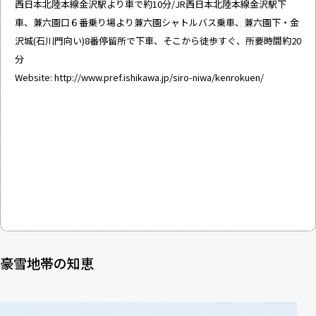
西日本北陸本線金沢駅より車で約10分/JR西日本北陸本線金沢駅下
車、兼六園口６番乗り場より兼六園シャトルバス乗車、兼六園下・金
沢城(石川門向い)8番停留所で下車、そこから徒歩すぐ、所要時間約20
分
Website:
http://www.pref.ishikawa.jp/siro-niwa/kenrokuen/
豪雪地帯の知恵