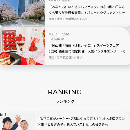
【みなとみらい21さくらフェスタ2026】3月28日はさ
くら通りが歩行者天国に！パレードやグルメストリー
トなどのイベントも
関東
神奈川県横浜市
グルメ
Feb. 7th, 2026
kurisencho
【岡山発「晴苺（はれいちご）」スイーツフェア
2026】首都圏で限定開催！人気インフルエンサー・り
ーちむさん監修のパフェも登場
関東
東京都23区
グルメ
RANKING
ランキング
【U字工事がオーケー4店舗にやって来る！】栃木県産ブラン
ド米「とちぎの星」購入でハズレなしの抽選会も