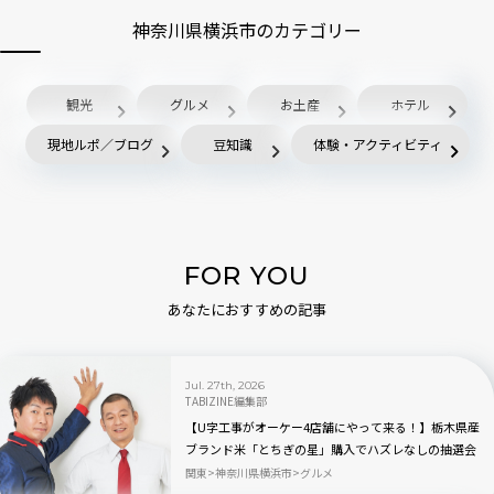
神奈川県横浜市のカテゴリー
観光
グルメ
お土産
ホテル
現地ルポ／ブログ
豆知識
体験・アクティビティ
FOR YOU
あなたにおすすめの記事
Jul. 27th, 2026
TABIZINE編集部
【U字工事がオーケー4店舗にやって来る！】栃木県産
ブランド米「とちぎの星」購入でハズレなしの抽選会
も
関東
神奈川県横浜市
グルメ