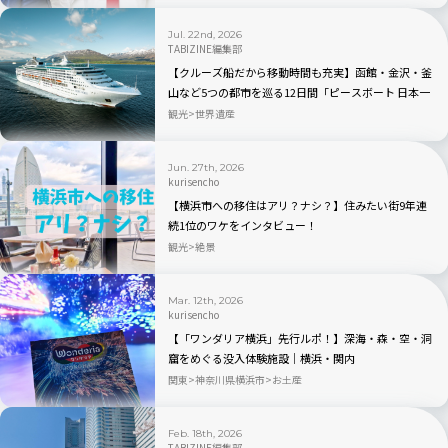
Jul. 22nd, 2026
TABIZINE編集部
【クルーズ船だから移動時間も充実】函館・金沢・釜
山など5つの都市を巡る12日間「ピースボート 日本一
周クルーズ 2027年夏」
観光
世界遺産
Jun. 27th, 2026
kurisencho
【横浜市への移住はアリ？ナシ？】住みたい街9年連
続1位のワケをインタビュー！
観光
絶景
Mar. 12th, 2026
kurisencho
【「ワンダリア横浜」先行ルポ！】深海・森・空・洞
窟をめぐる没入体験施設｜横浜・関内
関東
神奈川県横浜市
お土産
Feb. 18th, 2026
TABIZINE編集部