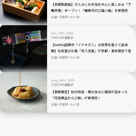
【京都駅直結】ポルタにお弁当を中心に楽しめる「下
鴨茶寮」オープン！「鯖寿司の口福小箱」を新発売
近畿
京都府
お土産
Dec. 19th, 2025
TABIZINE編集部
【Netflix話題作「イクサガミ」の世界を香りで追体
験】松栄堂のお香「京八流香」が京都・東京限定で登
場
近畿
京都府
お土産
Aug. 28th, 2025
TABIZINE編集部
【季節限定】秋の味覚・栗の甘みと風味が詰まった
「月見栗生わらび餅」が新発売！
近畿
京都府
お土産