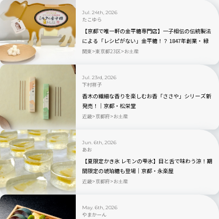
Jul. 24th, 2026
たこゆら
【京都で唯一軒の金平糖専門店】一子相伝の伝統製法
による「レシピがない」金平糖！？ 1847年創業・ 緑
寿庵清水の職人技が宿る人気商品を実食レビュー
関東
東京都23区
お土産
Jul. 23rd, 2026
下村祥子
香木の繊細な香りを楽しむお香「ささや」シリーズ新
発売！｜京都・松栄堂
近畿
京都府
お土産
Jun. 6th, 2026
あお
【夏限定かき氷 レモンの雫氷】目と舌で味わう涼！期
間限定の琥珀糖も登場｜京都・永楽屋
近畿
京都府
お土産
May. 6th, 2026
やまかーん