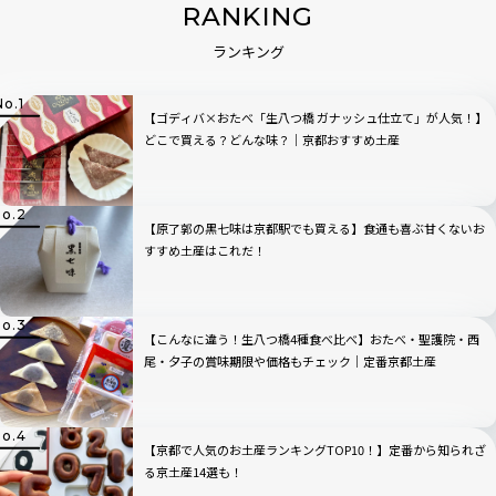
RANKING
ランキング
【ゴディバ×おたべ「生八つ橋 ガナッシュ仕立て」が人気！】
どこで買える？どんな味？｜京都おすすめ土産
【原了郭の黒七味は京都駅でも買える】食通も喜ぶ甘くないお
すすめ土産はこれだ！
【こんなに違う！生八つ橋4種食べ比べ】おたべ・聖護院・西
尾・夕子の賞味期限や価格もチェック｜定番京都土産
【京都で人気のお土産ランキングTOP10！】定番から知られざ
る京土産14選も！