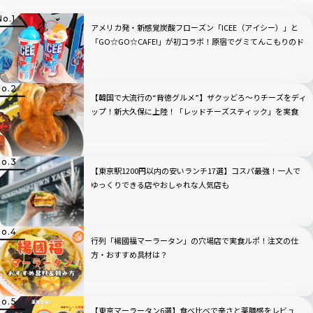
アメリカ発・新感覚炭酸フローズン「ICEE（アイシー）」と
「GO☆GO☆CAFE!」が初コラボ！原宿でグミてんこもりのド
リンクをチェック
【韓国で大流行の“背徳グルメ”】ザクッどろ～りチーズをディ
ップ！新大久保に上陸！「レッドチーズスティック」を実食
【東京駅1200円以内の安いランチ17選】コスパ最強！一人で
ゆっくりできる店やおしゃれな人気店も
行列「楊國福マーラータン」の穴場店で実食ルポ！注文の仕
方・おすすめ具材は？
【東京マーラータン6選】食べ比べで辛さと薬膳感をレビュ