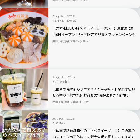
Aug. 5th, 2026
TABIZINE編集部
【六六-LIULIU-麻辣湯（マーラータン）】恵比寿に8
月6日オープン！6日間限定で66％オフキャンペーンも
関東
東京都23区
グルメ
Aug. 5th, 2026
kurisencho
【話題の発酵よもぎラテってどんな味？】草原を思わ
せる香り！熊本県阿蘇育ちの“発酵よもぎ”専門店
「BETWEEN by THE YOMOGI STAND」渋谷にオープ
関東
東京都23区
お土産
ン！人気TOP3も
Jul. 30th, 2026
たこゆら
【韓国で話題沸騰中の「ウベスイーツ」！】この紫色
のスイーツの正体は！？新大久保で買えるおすすめ4