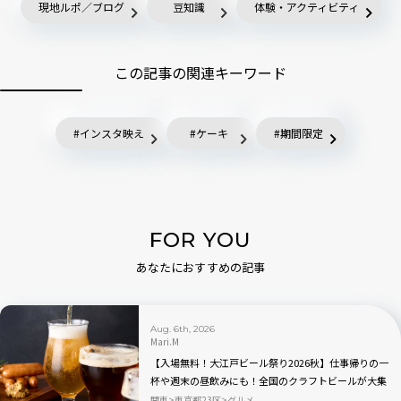
現地ルポ／ブログ
豆知識
体験・アクティビティ
この記事の関連キーワード
インスタ映え
ケーキ
期間限定
FOR YOU
あなたにおすすめの記事
Aug. 6th, 2026
Mari.M
【入場無料！大江戸ビール祭り2026秋】仕事帰りの一
杯や週末の昼飲みにも！全国のクラフトビールが大集
合｜品川
関東
東京都23区
グルメ