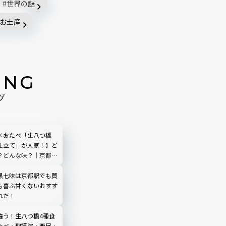
世界の謎
お土産
ING
グ
×おたべ「生八つ橋
仕立て」が人気！】ど
？どんな味？｜京都お
黒七味は京都駅でも買
も喜ぶ甘くないおすす
れだ！
違う！生八つ橋4種食
たべ・聖護院・西尾・