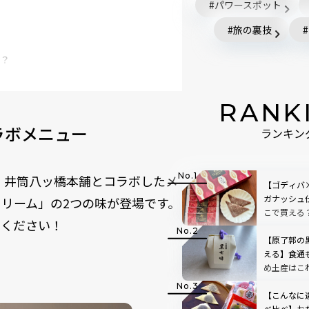
パワースポット
旅の裏技
？
RANK
ラボメニュー
ランキン
の名店・井筒八ッ橋本舗とコラボしたメ
【ゴディバ
ガナッシュ
リーム」の2つの味が登場です。
こで買える
りください！
すすめ土産
【原了郭の
える】食通
め土産はこ
【こんなに
べ比べ】お