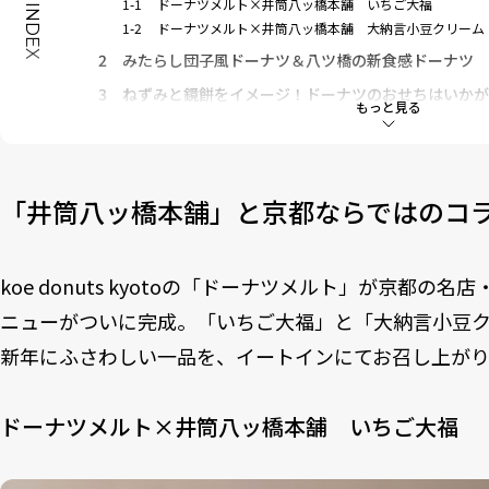
1-1
ドーナツメルト×井筒八ッ橋本舗 いちご大福
INDEX
1-2
ドーナツメルト×井筒八ッ橋本舗 大納言小豆クリーム
2
みたらし団子風ドーナツ＆八ツ橋の新食感ドーナツ
3
ねずみと鏡餅をイメージ！ドーナツのおせちはいかが
もっと見る
3-1
koe donuts おせちボックス
「井筒八ッ橋本舗」と京都ならではのコ
koe donuts kyotoの「ドーナツメルト」が京都
ニューがついに完成。「いちご大福」と「大納言小豆ク
新年にふさわしい一品を、イートインにてお召し上が
ドーナツメルト×井筒八ッ橋本舗 いちご大福