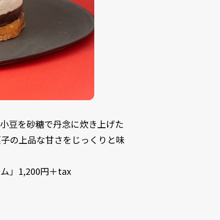
の小豆を砂糖で丹念に炊き上げた
菓子の上品な甘さをじっくりと味
1,200円＋tax