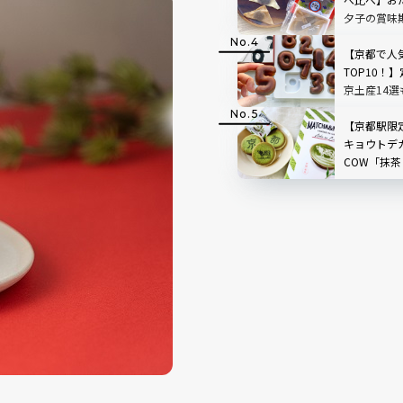
夕子の賞味
｜定番京都
【京都で人
TOP10！
京土産14選
【京都駅限
キョウトデカ
COW「抹
ャ」実食ル