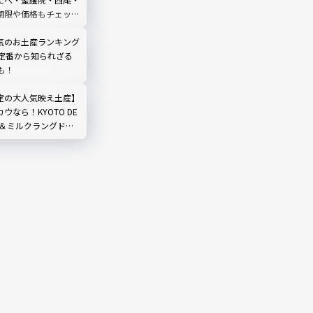
期限や価格もチェック
土産
気のお土産ランキング
】定番から知られざる
も！
定の大人気映え土産】
ウなら！KYOTO DE
茶＆ミルクラングドシ
ポ