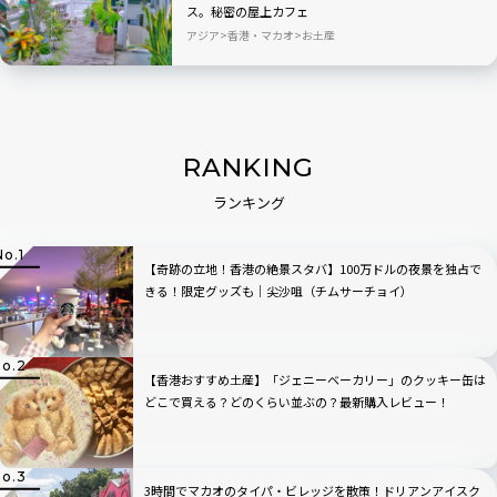
ス。秘密の屋上カフェ
アジア
香港・マカオ
お土産
RANKING
ランキング
【奇跡の立地！香港の絶景スタバ】100万ドルの夜景を独占で
きる！限定グッズも｜尖沙咀（チムサーチョイ）
【香港おすすめ土産】「ジェニーベーカリー」のクッキー缶は
どこで買える？どのくらい並ぶの？最新購入レビュー！
3時間でマカオのタイパ・ビレッジを散策！ドリアンアイスク