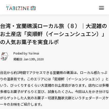
台湾・宜蘭礁溪ローカル旅（８）｜大混雑の
お土産店「奕順軒（イーシュンシュエン）」
の人気お菓子を実食ルポ
Posted by:
Yui Imai
掲載日: Jan 13th, 2020
台北から約1時間でアクセスできる宜蘭県の礁溪は、ローカル感たっぷ
りの温泉街です。このエリアには「奕順軒（イーシュンシュエン）」と
いう、びっくりするくらい大混雑のお土産店があります。店内には多種
多様なお菓子がずらりと並び、試食もたくさん。今回は人をかき分けな
がらゲットした人気のお菓子・切達乳酪狀元餅というチェダーチーズケ
ーキのお味をご紹介します。