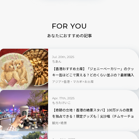
FOR YOU
あなたにおすすめの記事
Jul. 20th, 2025
ちあん
【香港おすすめ土産】「ジェニーベーカリー」のクッ
キー缶はどこで買える？どのくらい並ぶの？最新購入
レビュー！
アジア
香港・マカオ
お土産
Apr. 17th, 2025
もろたけいこ
【奇跡の立地！香港の絶景スタバ】100万ドルの夜景
を独占できる！限定グッズも｜尖沙咀（チムサーチョ
イ）
観光
絶景