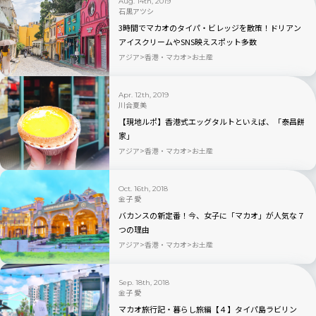
Aug. 14th, 2019
石黒アツシ
3時間でマカオのタイパ・ビレッジを散策！ドリアン
アイスクリームやSNS映えスポット多数
アジア
香港・マカオ
お土産
Apr. 12th, 2019
川合夏美
【現地ルポ】香港式エッグタルトといえば、「泰昌餅
家」
アジア
香港・マカオ
お土産
Oct. 16th, 2018
金子 愛
バカンスの新定番！今、女子に「マカオ」が人気な７
つの理由
アジア
香港・マカオ
お土産
Sep. 18th, 2018
金子 愛
マカオ旅行記・暮らし旅編【４】タイパ島ラビリン