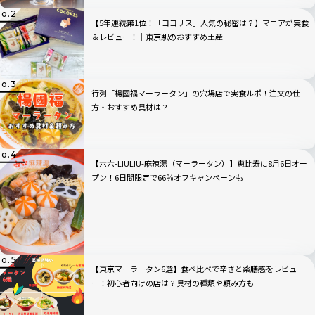
【5年連続第1位！「ココリス」人気の秘密は？】マニアが実食
＆レビュー！｜東京駅のおすすめ土産
行列「楊國福マーラータン」の穴場店で実食ルポ！注文の仕
方・おすすめ具材は？
【六六-LIULIU-麻辣湯（マーラータン）】恵比寿に8月6日オー
プン！6日間限定で66％オフキャンペーンも
【東京マーラータン6選】食べ比べで辛さと薬膳感をレビュ
ー！初心者向けの店は？具材の種類や頼み方も