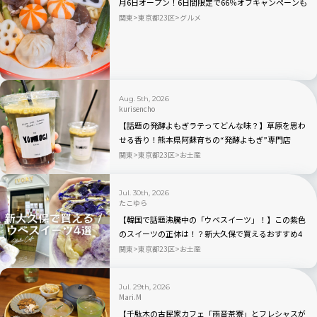
月6日オープン！6日間限定で66％オフキャンペーンも
関東
東京都23区
グルメ
Aug. 5th, 2026
kurisencho
【話題の発酵よもぎラテってどんな味？】草原を思わ
せる香り！熊本県阿蘇育ちの“発酵よもぎ”専門店
「BETWEEN by THE YOMOGI STAND」渋谷にオープ
関東
東京都23区
お土産
ン！人気TOP3も
Jul. 30th, 2026
たこゆら
【韓国で話題沸騰中の「ウベスイーツ」！】この紫色
のスイーツの正体は！？新大久保で買えるおすすめ4
選を実食レビュー
関東
東京都23区
お土産
Jul. 29th, 2026
Mari.M
【千駄木の古民家カフェ「雨音茶寮」とフレシャスが