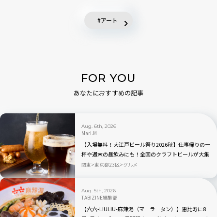
アート
FOR YOU
あなたにおすすめの記事
Aug. 6th, 2026
Mari.M
【入場無料！大江戸ビール祭り2026秋】仕事帰りの一
杯や週末の昼飲みにも！全国のクラフトビールが大集
合｜品川
関東
東京都23区
グルメ
Aug. 5th, 2026
TABIZINE編集部
【六六-LIULIU-麻辣湯（マーラータン）】恵比寿に8