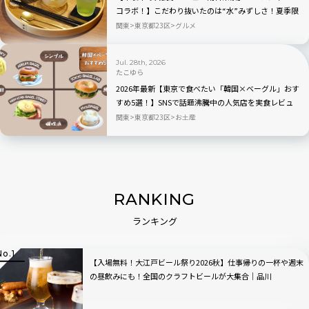
コラボ！】こだわり抜いたのは“水”みずしさ！夏季限
定の冷茶と和菓子が登場
関東
東京都23区
グルメ
Jul. 28th, 2026
たこゆら
2026年最新【東京で食べたい「韓国×ベーグル」おす
すめ5選！】SNSで話題沸騰中の人気店を実食レビュ
ー
関東
東京都23区
お土産
RANKING
ランキング
【入場無料！大江戸ビール祭り2026秋】仕事帰りの一杯や週末
の昼飲みにも！全国のクラフトビールが大集合｜品川