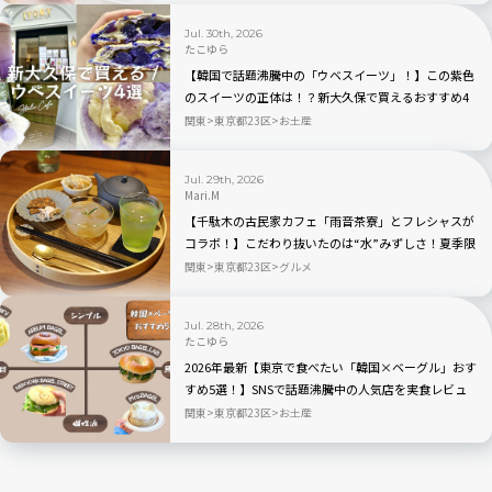
Jul. 30th, 2026
たこゆら
【韓国で話題沸騰中の「ウベスイーツ」！】この紫色
のスイーツの正体は！？新大久保で買えるおすすめ4
選を実食レビュー
関東
東京都23区
お土産
Jul. 29th, 2026
Mari.M
【千駄木の古民家カフェ「雨音茶寮」とフレシャスが
コラボ！】こだわり抜いたのは“水”みずしさ！夏季限
定の冷茶と和菓子が登場
関東
東京都23区
グルメ
Jul. 28th, 2026
たこゆら
2026年最新【東京で食べたい「韓国×ベーグル」おす
すめ5選！】SNSで話題沸騰中の人気店を実食レビュ
ー
関東
東京都23区
お土産