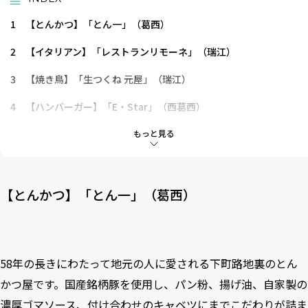
1
【とんかつ】「とん一」（葛西）
2
【イタリアン】「レストランリモーネ」（瑞江）
3
【焼き鳥】「生つくね 元屋」（瑞江）
4
【ハンバーガー】「E・Star」（西葛西）
5
【寿司】「扇寿司」（西葛西）
もっと見る
6
【居酒屋】「フードバー ルーチェ」（船堀）
7
【餃子】「永楽」（小岩）
【とんかつ】「とん一」（葛西）
58年の長きにわたって地元の人に愛される下町路地裏のとん
かつ屋です。国産銘柄豚を使用し、パン粉、揚げ油、自家製の
濃厚ゴマソース、付け合わせのキャベツにまでこだわりが詰ま