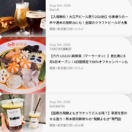
Aug. 6th, 2026
Mari.M
【入場無料！大江戸ビール祭り2026秋】仕事帰りの一
杯や週末の昼飲みにも！全国のクラフトビールが大集
合｜品川
関東
東京都23区
グルメ
Aug. 5th, 2026
TABIZINE編集部
【六六-LIULIU-麻辣湯（マーラータン）】恵比寿に8
月6日オープン！6日間限定で66％オフキャンペーンも
関東
東京都23区
グルメ
Aug. 5th, 2026
kurisencho
【話題の発酵よもぎラテってどんな味？】草原を思わ
せる香り！熊本県阿蘇育ちの“発酵よもぎ”専門店
「BETWEEN by THE YOMOGI STAND」渋谷にオープ
関東
東京都23区
お土産
ン！人気TOP3も