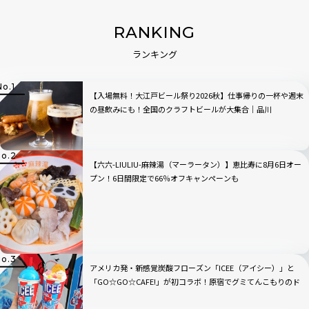
RANKING
ランキング
【入場無料！大江戸ビール祭り2026秋】仕事帰りの一杯や週末
の昼飲みにも！全国のクラフトビールが大集合｜品川
【六六-LIULIU-麻辣湯（マーラータン）】恵比寿に8月6日オー
プン！6日間限定で66％オフキャンペーンも
アメリカ発・新感覚炭酸フローズン「ICEE（アイシー）」と
「GO☆GO☆CAFE!」が初コラボ！原宿でグミてんこもりのド
リンクをチェック