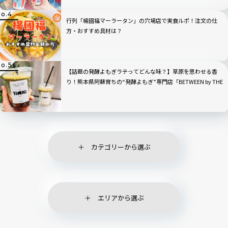
行列「楊國福マーラータン」の穴場店で実食ルポ！注文の仕
方・おすすめ具材は？
【話題の発酵よもぎラテってどんな味？】草原を思わせる香
り！熊本県阿蘇育ちの“発酵よもぎ”専門店「BETWEEN by THE
YOMOGI STAND」渋谷にオープン！人気TOP3も
カテゴリーから選ぶ
エリアから選ぶ