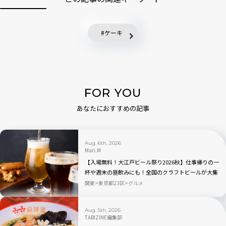
ケーキ
FOR YOU
あなたにおすすめの記事
Aug. 6th, 2026
Mari.M
【入場無料！大江戸ビール祭り2026秋】仕事帰りの一
杯や週末の昼飲みにも！全国のクラフトビールが大集
合｜品川
関東
東京都23区
グルメ
Aug. 5th, 2026
TABIZINE編集部