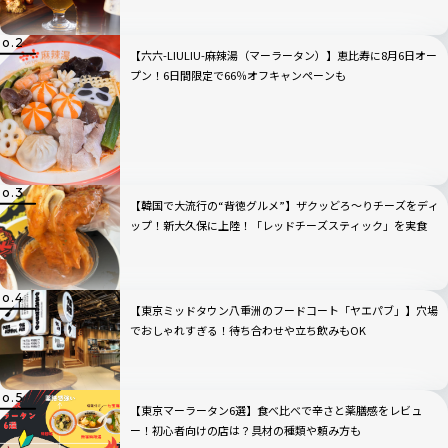
【六六-LIULIU-麻辣湯（マーラータン）】恵比寿に8月6日オー
プン！6日間限定で66％オフキャンペーンも
【韓国で大流行の“背徳グルメ”】ザクッどろ～りチーズをディ
ップ！新大久保に上陸！「レッドチーズスティック」を実食
【東京ミッドタウン八重洲のフードコート「ヤエパブ」】穴場
でおしゃれすぎる！待ち合わせや立ち飲みもOK
【東京マーラータン6選】食べ比べで辛さと薬膳感をレビュ
ー！初心者向けの店は？具材の種類や頼み方も