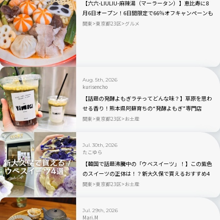
【六六-LIULIU-麻辣湯（マーラータン）】恵比寿に8
月6日オープン！6日間限定で66％オフキャンペーンも
関東
東京都23区
グルメ
Aug. 5th, 2026
kurisencho
【話題の発酵よもぎラテってどんな味？】草原を思わ
せる香り！熊本県阿蘇育ちの“発酵よもぎ”専門店
「BETWEEN by THE YOMOGI STAND」渋谷にオープ
関東
東京都23区
お土産
ン！人気TOP3も
Jul. 30th, 2026
たこゆら
【韓国で話題沸騰中の「ウベスイーツ」！】この紫色
のスイーツの正体は！？新大久保で買えるおすすめ4
選を実食レビュー
関東
東京都23区
お土産
Jul. 29th, 2026
Mari.M