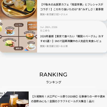
【千駄木の古民家カフェ「雨音茶寮」とフレシャスが
コラボ！】こだわり抜いたのは“水”みずしさ！夏季限
定の冷茶と和菓子が登場
関東
東京都23区
グルメ
Jul. 28th, 2026
たこゆら
2026年最新【東京で食べたい「韓国×ベーグル」おす
すめ5選！】SNSで話題沸騰中の人気店を実食レビュ
ー
関東
東京都23区
お土産
RANKING
ランキング
【入場無料！大江戸ビール祭り2026秋】仕事帰りの一杯や週末
の昼飲みにも！全国のクラフトビールが大集合｜品川