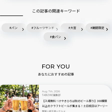
この記事の関連キーワード
パン
フルーツサンド
大宮
期間限定
食パン
FOR YOU
あなたにおすすめの記事
Aug. 7th, 2026
TABIZINE編集部
【入場無料！けやきひろば秋のビール祭り】300種類
以上のクラフトビールが集まる！土日祝日はアーリー
オープンも｜さいたま新都心
関東
埼玉県
グルメ