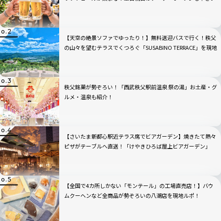
たま新都心
【天空の絶景ソファでゆったり！】無料送迎バスで行く！秩父
の山々を望むテラスでくつろぐ「SUSABINO TERRACE」を現地
レビュー｜埼玉県
秩父銘菓が勢ぞろい！「西武秩父駅前温泉 祭の湯」お土産・グ
ルメ・温泉も紹介！
【さいたま新都心駅近テラス席でビアガーデン】焼きたて熱々
ピザがテーブルへ直送！「けやきひろば屋上ビアガーデン」
【全国で4カ所しかない「モンテール」の工場直売店！】バウ
ムクーヘンなど全商品が勢ぞろいの八潮店を現地ルポ！