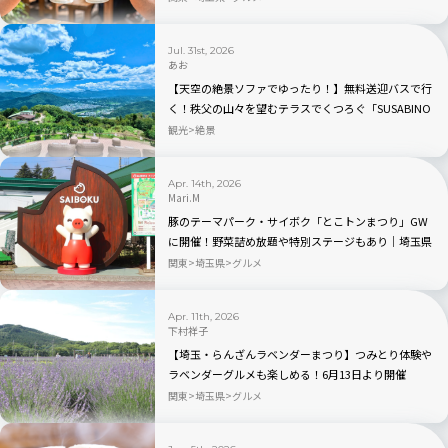
Jul. 31st, 2026
あお
【天空の絶景ソファでゆったり！】無料送迎バスで行
く！秩父の山々を望むテラスでくつろぐ「SUSABINO
TERRACE」を現地レビュー｜埼玉県
観光
絶景
Apr. 14th, 2026
Mari.M
豚のテーマパーク・サイボク「とこトンまつり」GW
に開催！野菜詰め放題や特別ステージもあり｜埼玉県
関東
埼玉県
グルメ
Apr. 11th, 2026
下村祥子
【埼玉・らんざんラベンダーまつり】つみとり体験や
ラベンダーグルメも楽しめる！6月13日より開催
関東
埼玉県
グルメ