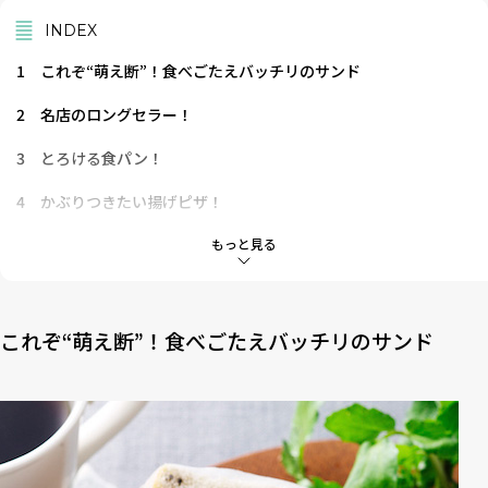
INDEX
1
これぞ“萌え断”！食べごたえバッチリのサンド
2
名店のロングセラー！
3
とろける食パン！
4
かぶりつきたい揚げピザ！
5
最高の味わいを！
もっと見る
6
老舗の和スイーツ的食パン
7
素材の味わいを楽しむ
これぞ“萌え断”！食べごたえバッチリのサンド
8
新型コロナウイルス感染予防への取り組み