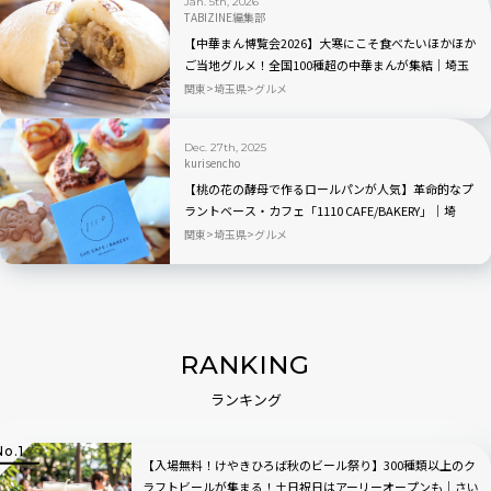
Jan. 5th, 2026
TABIZINE編集部
【中華まん博覧会2026】大寒にこそ食べたいほかほか
ご当地グルメ！全国100種超の中華まんが集結｜埼玉
県越谷市
関東
埼玉県
グルメ
Dec. 27th, 2025
kurisencho
【桃の花の酵母で作るロールパンが人気】革命的なプ
ラントベース・カフェ「1110 CAFE/BAKERY」｜埼
玉・川口
関東
埼玉県
グルメ
RANKING
ランキング
【入場無料！けやきひろば秋のビール祭り】300種類以上のク
ラフトビールが集まる！土日祝日はアーリーオープンも｜さい