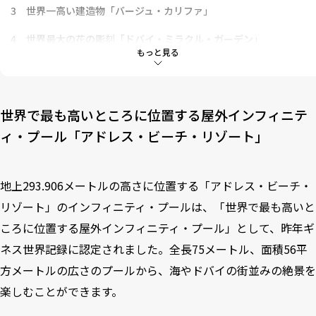
3
世界一高い建造物「バージュ・カリファ」
4
世界最大の花の彫刻「ドバイ・ミラクル・ガーデン」
もっと見る
5
額縁の形をした世界最大の建造物「ドバイ・フレーム」
6
最も多くの国籍の違う人々が同時に同じ乗り物に乗った記録を
持つテーマパーク「グローバル・ビレッジ」
世界で最も高いところに位置する屋外インフィニテ
ィ・プール「アドレス・ビーチ・リゾート」
7
世界最大の観覧車（予定）「エイン・ドバイ」
8
世界で最も高いホテル「ゲボラ・ホテル」
地上293.906メートルの高さに位置する「アドレス・ビーチ・
9
世界で最も高いウォータースライド「アクアベンチャー（アト
リゾート」のインフィニティ・プールは、「世界で最も高いと
ランティス・ザ・パーム内）」
ころに位置する屋外インフィニティ・プール」として、昨年ギ
10
世界最大のアートキャンバス「サシャ・ジャフリ」
ネス世界記録に認定されました。全長75メートル、面積56平
11
【現地最新情報】デジタルアート・ミュージアムがオープン
方メートルの広さのプールから、海やドバイの街並みの絶景を
楽しむことができます。