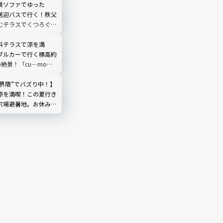
景ソファでゆった
送迎バスで行く！秩父
むテラスでくつろぐ
O TERRACE」を現地
埼玉県
料テラスで涼を満
ブルカーで行く標高約
の絶景！「cu―mo箱
レビュー
然界隈”でバズり中！】
涼を満喫！この夏行き
穴場避暑地。お休み処
やしのひととき｜埼玉