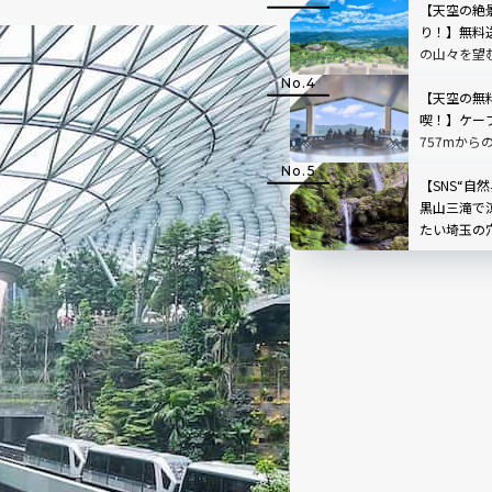
【天空の絶
り！】無料
の山々を望
「SUSABIN
レビュー｜
【天空の無
喫！】ケー
757mから
根」を現地
【SNS“自
黒山三滝で
たい埼玉の
で味わう癒
県越生町