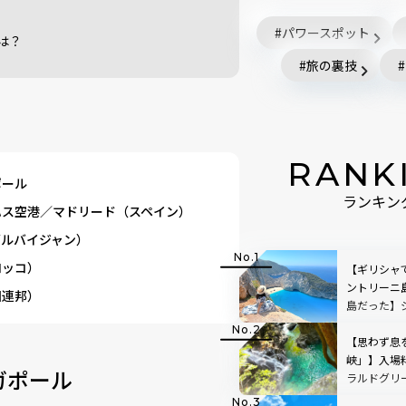
パワースポット
は？
旅の裏技
RANK
ポール
ランキン
ハス空港／マドリード（スペイン）
ゼルバイジャン）
ロッコ）
【ギリシャ
ントリーニ
国連邦）
島だった】
の舞台と言
チ観光のベ
【思わず息
方から持ち
峡」】入場
ガポール
ラルドグリ
で絵画のよ