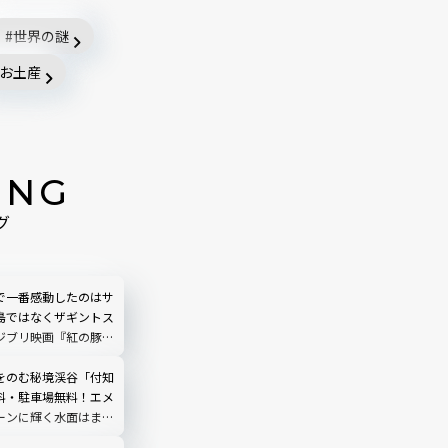
世界の謎
お土産
ING
グ
で一番感動したのはサ
島ではなくザギントス
ジブリ映画『紅の豚』
われるナヴァイオビー
ストの時間帯は？行き
をのむ秘境渓谷「付知
物まで完全ガイド
料・駐車場無料！エメ
ーンに輝く水面はまる
う｜岐阜県中津川市