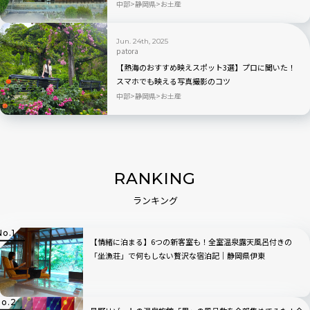
中部
静岡県
お土産
Jun. 24th, 2025
patora
【熱海のおすすめ映えスポット3選】プロに聞いた！
スマホでも映える写真撮影のコツ
中部
静岡県
お土産
RANKING
ランキング
【情緒に泊まる】6つの新客室も！全室温泉露天風呂付きの
「坐漁荘」で何もしない贅沢な宿泊記｜静岡県伊東