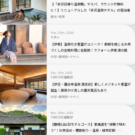
【「赤沢日帰り温泉館」やスパ、ラウンジが無料
に！】リニューアルした「赤沢温泉ホテル」の宿泊者
特典がスゴすぎる｜静岡県伊東市
観光
絶景
Feb. 20th, 2026
ちあん
【伊東】温泉付き客室がユニーク！ 新緑を感じるお茶
づくしの会席料理に舌鼓旅｜ラフォーレ伊東 湯の庭
中部
静岡県
ホテル
Dec. 15th, 2025
TABIZINE編集部
【伊豆・蓮台寺温泉 清流荘】新しくメゾネット客室が
誕生！源泉かけ流しの露天風呂もあり
中部
静岡県
ホテル
Nov. 26th, 2025
TABIZINE編集部
【静岡1泊2日モデルコース】東海道を“体験で味わ
う”！お茶染め・鰹節削り・温泉・緑茶診断……