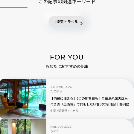
この記事の関連キーワード
楽天トラベル
FOR YOU
あなたにおすすめの記事
Jul. 28th, 2026
たこゆら
【情緒に泊まる】6つの新客室も！全室温泉露天風呂
付きの「坐漁荘」で何もしない贅沢な宿泊記｜静岡県
伊東
中部
静岡県
ホテル
Mar. 7th, 2026
ちあん