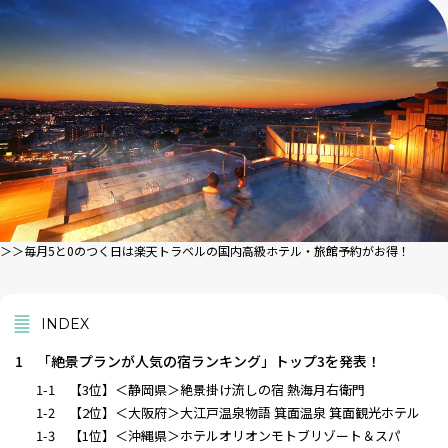
＞＞毎月5と0のつく日は楽天トラベルの国内高級ホテル・旅館予約がお得！
INDEX
1
「絶景プランが人気の宿ランキング」トップ3を発表！
1-1
【3位】＜静岡県＞絶景掛け流しの宿 熱海月右衛門
1-2
【2位】＜大阪府＞大江戸温泉物語 箕面温泉 箕面観光ホテル
1-3
【1位】＜沖縄県＞ホテルオリオンモトブリゾート＆スパ