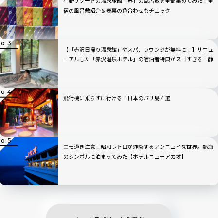
星野リゾートの温泉旅館「界」の風呂敷を全部集めてみた！全
宿の風呂敷紹介＆表裏の色合わせもチェック
【「赤沢日帰り温泉館」やスパ、ラウンジが無料に！】リニュ
ーアルした「赤沢温泉ホテル」の宿泊者特典がスゴすぎる｜静
岡県伊東市
飛行機に乗らずに行ける！日本のバリ島４選
エモ過ぎ注意！昭和レトロが炸裂するアンニュイな世界。熱海
のシンボルに泊まってみた【ホテルニューアカオ】