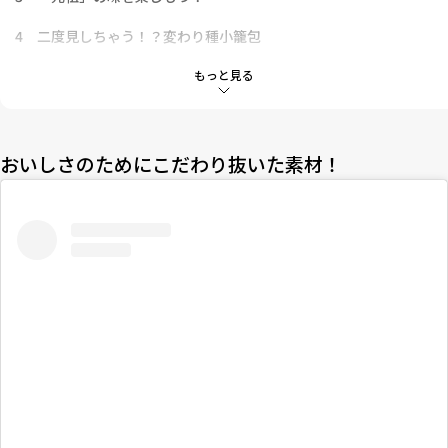
4
二度見しちゃう！？変わり種小籠包
5
点心が一度で楽しめる！一石二鳥の串メニュー
もっと見る
6
サクサクであまじょっぱい！新感覚パン
7
濃厚でプレミアム！堂々たる「元祖」の味
おいしさのためにこだわり抜いた素材！
8
チャイを片手にゆったり散策
9
小籠包からパイナップルケーキ、タピオカも！
10
パンダ好きは必ずチェック！可愛すぎる中華まん