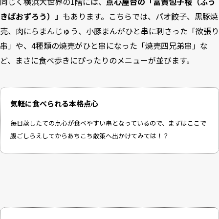
同じく横浜大世界の1階には、
点心屋台の「富貴包子桜（ふう
きぱおずろう）」
もあります。こちらでは、パオ餃子、黒豚焼
売、肉にらまんじゅう、小豚まんがひと串に刺さった「欲張り
串」や、4種類の焼売がひと串になった「焼売四兄弟串」な
ど、まさに食べ歩きにぴったりのメニューが並びます。
気軽に食べられる本格点心
毎日蒸したての点心が食べやすい串となっているので、まずはここで
腹ごしらえしてからあちこち散策へ出かけてみては！？