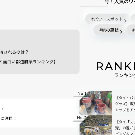
今！人気のワ
パワースポット
旅の裏技
支持されるのは？
と面白い都道府県ランキング】
RANK
ランキン
【タイ・バ
グッズ】限
・・
カップをチ
汁に注目！
【タイ「ス
港」の過ご
ピング＆マ