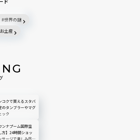
ード
世界の謎
お土産
ING
グ
ンコクで買えるスタバ
定のタンブラーやマグ
ェック
ワンナプーム国際空
し方】24時間ショッ
ッサージで楽しみ尽く