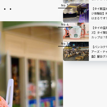
す！
・・・
【タイ航空
ジ体験記】Roya
はまるでオ
ム空港での
【タイの空
ズ】タイ限
カップは？
ク
【バンコク
アーズ・ナ
査】屋台グ
トイレはハ