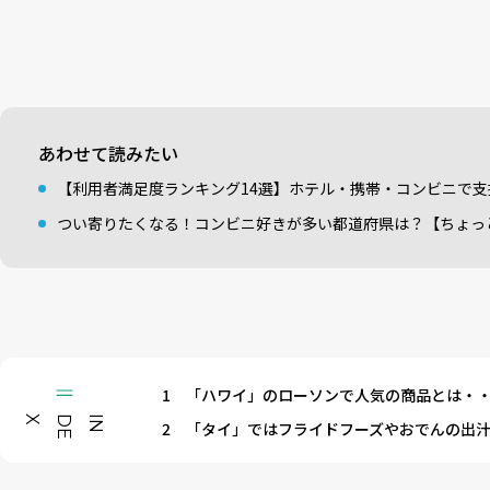
あわせて読みたい
【利用者満足度ランキング14選】ホテル・携帯・コンビニで
つい寄りたくなる！コンビニ好きが多い都道府県は？【ちょっ
1
「ハワイ」のローソンで人気の商品とは・
X
I
N
D
E
2
「タイ」ではフライドフーズやおでんの出