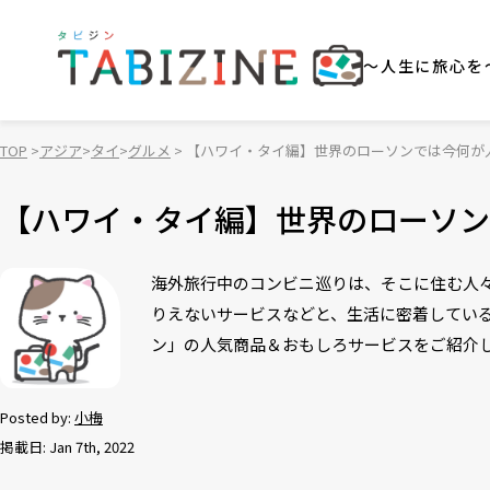
～人生に旅心を
TOP
アジア
タイ
グルメ
【ハワイ・タイ編】世界のローソンでは今何が
【ハワイ・タイ編】世界のローソン
海外旅行中のコンビニ巡りは、そこに住む人
りえないサービスなどと、生活に密着してい
ン」の人気商品＆おもしろサービスをご紹介
Posted by:
小梅
掲載日: Jan 7th, 2022