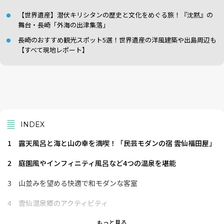
【世界遺産】潜伏キリシタンの歴史と文化をめぐる旅！『沈黙』の
舞台・長崎「外海の出津集落」
長崎のおすすめ観光スポット5選！世界遺産の洋風建築や出島周辺も
【すべて現地レポート】
INDEX
1
露天風呂と海と山の幸を満喫！「民芸モダンの宿 雲仙福田屋」
2
庭園風やインフィニティ風呂など4つの温泉を堪能
3
山並みを望める快適で和モダンな客室
4
雲仙温泉郷のアクティビティ
5
長崎和牛や地元産の野菜を活かした料理に舌鼓
もっと見る