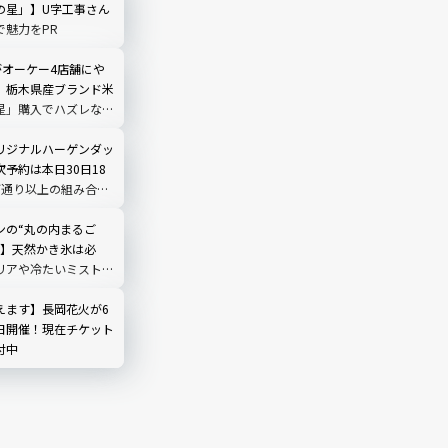
の星」】U字工事さん
で魅力をPR
がオーケー4店舗にや
】栃木県産ブランド米
星」購入でハズレなし
リジナルハーゲンダッ
予約は本日30日18
万通り以上の組み合わ
だけのアイスクリーム
ップアップイベント
ンの“丸の内まるご
r Häagen-Dazs」
ト】天然かき氷は必
リアや冷たいミスト・
レンタルも
CHI SUMMER
えます】長岡花火が6
月23日まで
日開催！現在チケット
付中