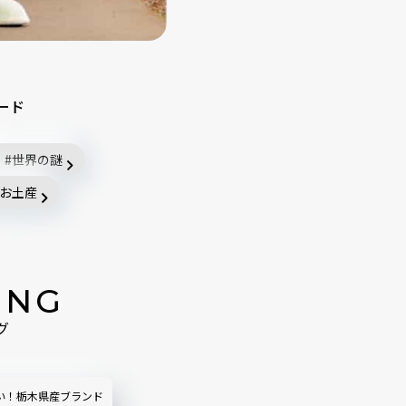
ード
世界の謎
お土産
ING
グ
い！栃木県産ブランド