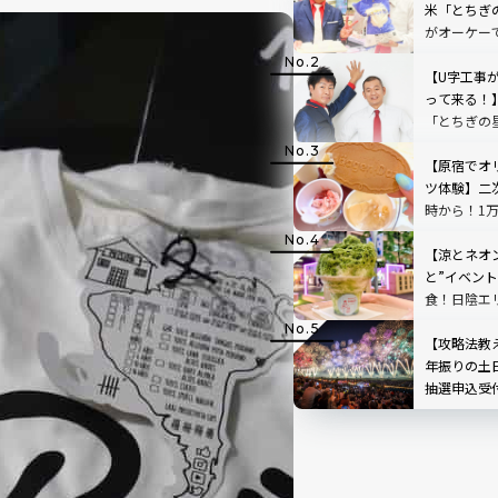
米「とちぎ
がオーケー
【U字工事
って来る！
「とちぎの
の抽選会も
【原宿でオ
ツ体験】二次
時から！1
せ！あなた
が作れるポ
【涼とネオ
「Meet You
と”イベン
食！日陰エ
日傘の無料
「MARUNOU
【攻略法教
FEST」｜8
年振りの土
抽選申込受