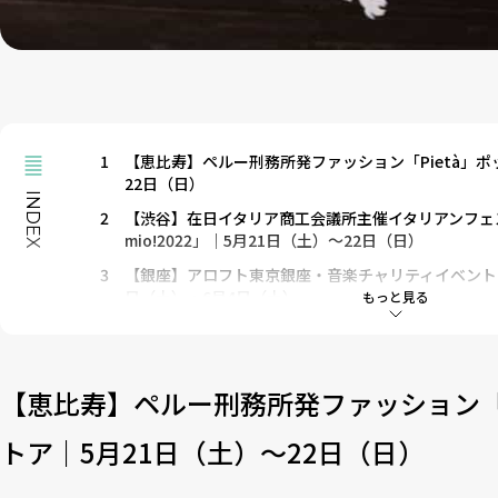
1
【恵比寿】ペルー刑務所発ファッション「Pietà」ポ
22日（日）
INDEX
2
【渋谷】在日イタリア商工会議所主催イタリアンフェスティバ
mio!2022」｜5月21日（土）～22日（日）
3
【銀座】アロフト東京銀座・音楽チャリティイベント「Live@A
日（土）・6月4日（土）
もっと見る
4
【豊洲】豊洲公園「植物フェス2022」＆「動物フェス2
（日）・6月25日（土）・26日（日）
5
【埼玉県飯能市】日本最大級のアンブレラスカイ！「ム
【恵比寿】ペルー刑務所発ファッション「P
月3日（日）まで
トア｜5月21日（土）～22日（日）