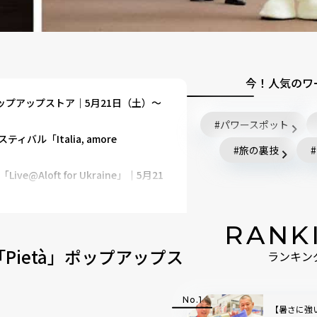
今！人気のワ
ップアップストア｜5月21日（土）～
パワースポット
ル「Italia, amore
旅の裏技
loft for Ukraine」｜5月21
022」｜5月21日（土）・22日
RANK
ーミン谷とアンブレラ」｜2022年7
ietà」ポップアップス
ランキン
【暑さに強