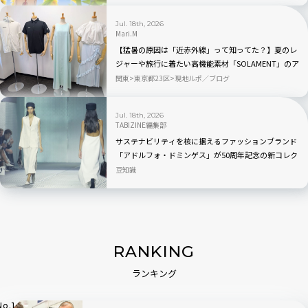
Jul. 18th, 2026
Mari.M
【猛暑の原因は「近赤外線」って知ってた？】夏のレ
ジャーや旅行に着たい高機能素材「SOLAMENT」のア
パレルが続々登場
関東
東京都23区
現地ルポ／ブログ
Jul. 18th, 2026
TABIZINE編集部
サステナビリティを核に据えるファッションブランド
「アドルフォ・ドミンゲス」が50周年記念の新コレク
ション「EL NÚMERO」を発表
豆知識
RANKING
ランキング