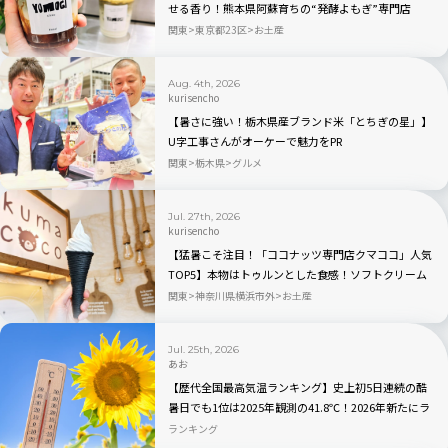
せる香り！熊本県阿蘇育ちの“発酵よもぎ”専門店
「BETWEEN by THE YOMOGI STAND」渋谷にオープ
関東
東京都23区
お土産
ン！人気TOP3も
Aug. 4th, 2026
kurisencho
【暑さに強い！栃木県産ブランド米「とちぎの星」】
U字工事さんがオーケーで魅力をPR
関東
栃木県
グルメ
Jul. 27th, 2026
kurisencho
【猛暑こそ注目！「ココナッツ専門店クマココ」人気
TOP5】本物はトゥルンとした食感！ソフトクリーム
やビールも人気｜川崎・ラ チッタデッラ
関東
神奈川県横浜市外
お土産
Jul. 25th, 2026
あお
【歴代全国最高気温ランキング】史上初5日連続の酷
暑日でも1位は2025年観測の41.8℃！2026年新たにラ
ンクインしたのはどこ？
ランキング