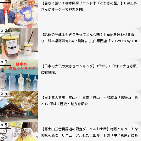
【暑さに強い！栃木県産ブランド米「とちぎの星」】U字工事
さんがオーケーで魅力をPR
【話題の発酵よもぎラテってどんな味？】草原を思わせる香
り！熊本県阿蘇育ちの“発酵よもぎ”専門店「BETWEEN by THE
YOMOGI STAND」渋谷にオープン！人気TOP3も
【日本の大仏の大きさランキング】1位から10位まで大きさ順
に徹底紹介
【日本三大霊場（霊山）】青森「恐山」・和歌山「高野山」あ
と1カ所は？歴史と魅力を紹介
【富士山五合目周辺の限定グルメ＆お土産】絶景とキュートな
美味を満喫！リニューアルした吉田ルートの「中ノ茶屋」にも