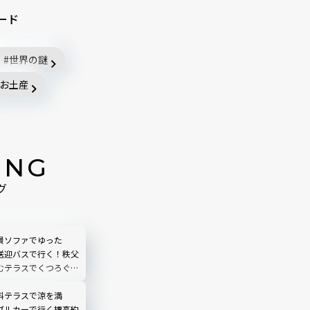
ード
世界の謎
お土産
ING
グ
景ソファでゆった
送迎バスで行く！秩父
むテラスでくつろぐ
O TERRACE」を現地
埼玉県
料テラスで涼を満
ブルカーで行く標高約