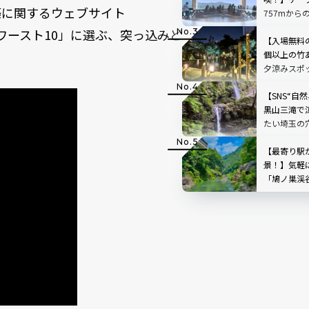
築に関するウェブサイト
757mから
根」を現地
築物ワースト10」に選ぶ、突っ込みど
【入場無料
個以上の竹
夕涼みスポ
スホテル高
【SNS“自
黒山三滝で
たい埼玉の
で味わう癒
県越生町
【最寄り駅
景！】気軽
「鳩ノ巣渓
にぴったり
ット｜東京