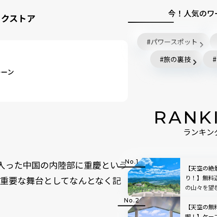
今！人気のワ
ックストア
パワースポット
旅の裏技
レーン
RANK
ランキン
に入った中国の内陸部に重慶という
【天空の絶
り！】無料
重要な舞台としてなんとなく記
の山々を望
「SUSABIN
レビュー｜
【天空の無
喫！】ケー