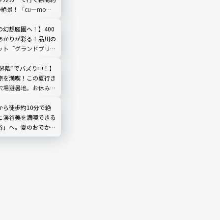
の絶景！「cu―mo箱
レビュー
の幻想庭園へ！】400
あかりが彩る！品川の
ット「グランドプリン
輪」を現地レビュー
然界隈”でバズり中！】
涼を満喫！この夏行き
穴場避暑地。お休み処
やしのひととき｜埼玉
から徒歩約10分で絶
に渓谷美を満喫できる
谷」へ。夏のおでかけ
な奥多摩の癒やしスポ
・奥多摩