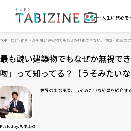
～人生に旅心を
TOP
観光
絶景
最も醜い建築物でもなぜか無視できない。中国・重慶のア
最も醜い建築物でもなぜか無視でき
吻」って知ってる？【うそみたいな
世界の変な風景、うそみたいな絶景を紹介する
Posted by:
坂本正敬