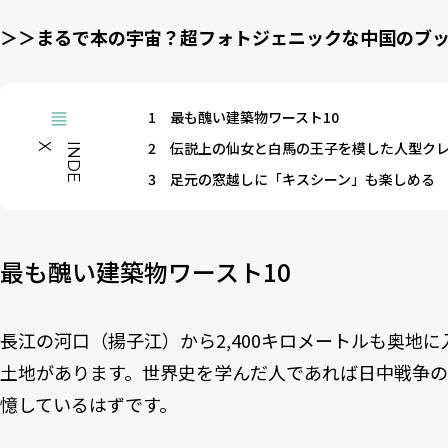
＞＞まるで本の宇宙？超フォトジェニックな中国のブ
1
最も醜い建築物ワースト10
2
伝説上の仙女と白馬の王子を模した人型ク
X
I
N
D
E
3
足元の窓越しに「キスシーン」も楽しめる
最も醜い建築物ワースト10
長江の河口（揚子江）から2,400キロメートルも奥地
土地があります。世界史を学んだ人であれば日中戦争の
憶しているはずです。