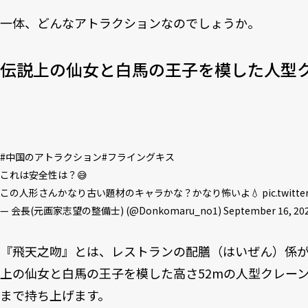
一体、どんなアトラクションなのでしょうか。
伝説上の仙女と白馬の王子を模した人型
#中国のアトラクション
#フライングキス
これは安全性は？😅
この人形さんかなり古い題材のキャラかな？かなり怖いよ💧
pic.twitt
— 会長(元画家志望の整備士) (@Donkomaru_no1)
September 16, 20
『飛天之吻』とは、レストランの配膳（はいぜん）係
上の仙女と白馬の王子を模した高さ52mの人型クレー
まで持ち上げます。