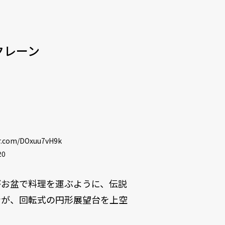
クレーン
er.com/DOxuu7vH9k
20
がお盆で料理を運ぶように、伝説
ンが、回転式の円形展望台を上空