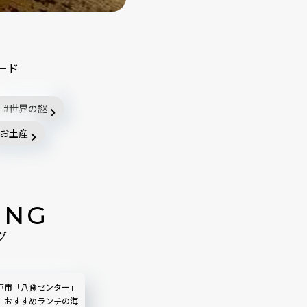
ード
世界の謎
お土産
ING
グ
戸市「八食センター」
】おすすめランチの海