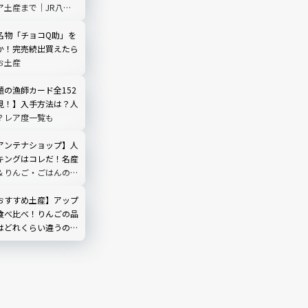
ア土産まで｜JR八戸
円バスで行ける！
名物「チョコQ助」を
か！完売続出買えたら
お土産
題の漁師カード全152
見！】入手方法は？人
？レア度一覧も
アンテナショップ】人
キングはコレだ！名産
＆りんご・ごはんのお
おすすめ土産】アップ
食べ比べ！りんごの品
はどれくらい違うの