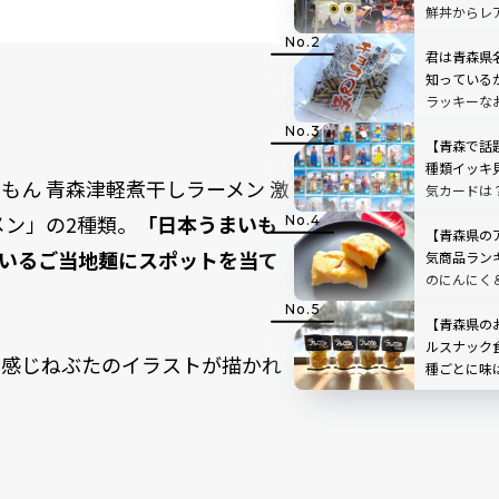
鮮丼からレ
駅から100
君は青森県
知っている
ラッキーな
【青森で話
種類イッキ
もん 青森津軽煮干しラーメン 激
気カードは
メン」の2種類。
「日本うまいも
【青森県の
いるご当地麺にスポットを当て
気商品ラン
のにんにく
供も
【青森県の
ルスナック
る感じねぶたのイラストが描かれ
種ごとに味
か？