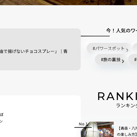
今！人気のワ
パワースポット
油で揚げないチョコスプレー」｜青
旅の裏技
RANK
ランキン
にぼ
ン
【青森・八
の楽しみ方