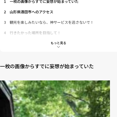
1
一枚の画像からすでに妄想が始まっていた
2
山形県酒田市へのアクセス
3
観光を楽しみたいなら、神サービスを逃さないで！
4
行きたかった場所を目指して！
5
気になる酒田グルメ
もっと見る
6
「TOCHiTO（とちと）」へ行ってみた
7
結果として
一枚の画像からすでに妄想が始まっていた