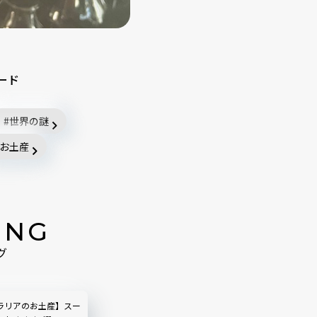
ード
世界の謎
お土産
ING
グ
ラリアのお土産】スー