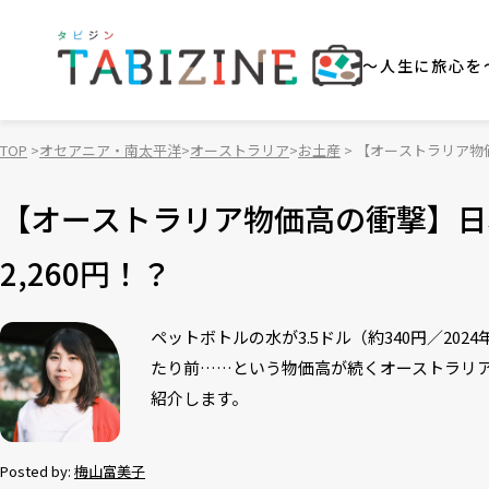
～人生に旅心を
TOP
オセアニア・南太平洋
オーストラリア
お土産
【オーストラリア物価
【オーストラリア物価高の衝撃】日
2,260円！？
ペットボトルの水が3.5ドル（約340円／202
たり前……という物価高が続くオーストラリ
紹介します。
Posted by:
梅山富美子