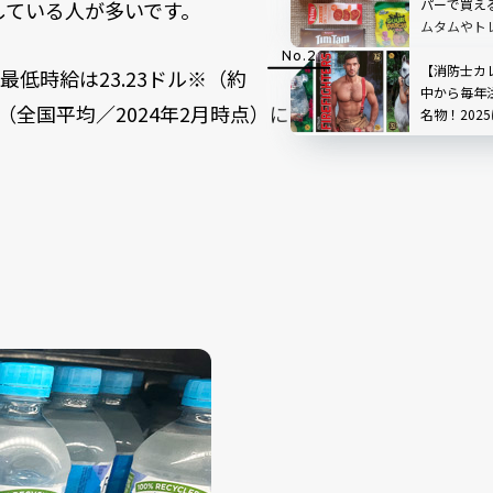
パーで買え
している人が多いです。
ムタムやト
【消防士カ
低時給は23.23ドル※（約
中から毎年
4円（全国平均／2024年2月時点）に
名物！202
ボで最強の