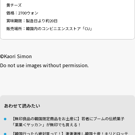
黄チーズ
価格：2700ウォン
賞味期限：製造日より約20日
販売場所：韓国内のコンビニエンスストア「CU」
©︎Kaori Simon
Do not use images without permission.
あわせて読みたい
【無印良品の韓国限定商品をお土産に】若者にブームの伝統菓子
「薬菓＜ヤッカ＞」が無印でも買える！
【韓国行ったら絶対買って！】激激激推し韓国土産！キリとロッテ