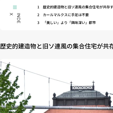
1
歴史的建造物と旧ソ連風の集合住宅が共存
2
カールマルクスに手足は不要
X
I
N
D
E
3
「美しい」より「興味深い」都市
歴史的建造物と旧ソ連風の集合住宅が共