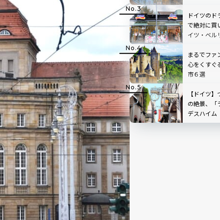
ドイツのド
で絶対に買
イツ・ベル
まるでファ
心をくすぐ
市６選
【ドイツ】
の絶景、「
デスハイム