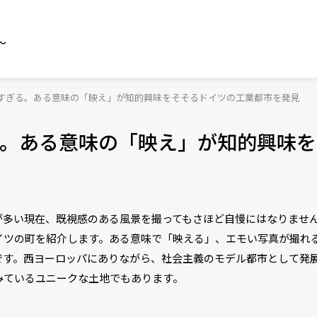
～
すぎる。ある意味の「映え」が知的興味をそそるドイツの工業都市を発見
。ある意味の「映え」が知的興味を
が多い現在、既視感のある風景を撮ってもさほど自慢にはなりませ
イツの町を紹介します。ある意味で「映える」、エモい写真が撮れ
です。西ヨーロッパにありながら、社会主義のモデル都市として発
みているユニークな土地でもあります。