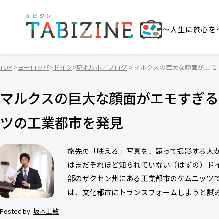
～人生に旅心を
TOP
ヨーロッパ
ドイツ
現地ルポ／ブログ
マルクスの巨大な顔面がエモ
マルクスの巨大な顔面がエモすぎる
ツの工業都市を発見
旅先の「映える」写真を、競って撮影する人
はまだそれほど知られていない（はずの）ド
部のザクセン州にある工業都市のケムニッツ
は、文化都市にトランスフォームしようと試
Posted by:
坂本正敬