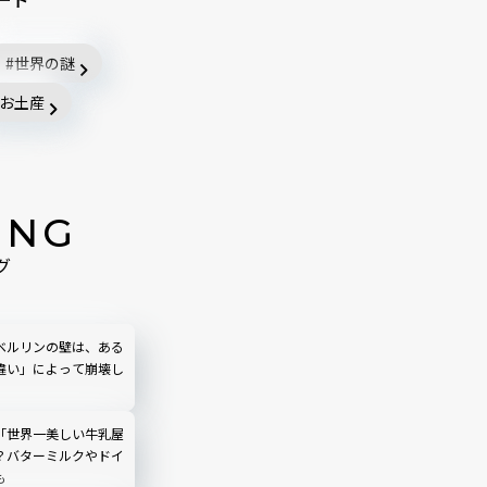
世界の謎
お土産
ING
グ
ベルリンの壁は、ある
違い」によって崩壊し
「世界一美しい牛乳屋
？バターミルクやドイ
も