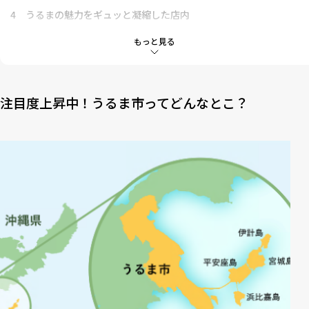
4
うるまの魅力をギュッと凝縮した店内
5
スタッフさんおすすめの名産品はコレ！
もっと見る
6
ここでしか食べられない！うるマルシェ× Happ.コラボメニュ
ー
注目度上昇中！うるま市ってどんなとこ？
7
琉球薬膳料理研究家監修の特製弁当
8
オリジナルちんすこうが手作りできちゃう！