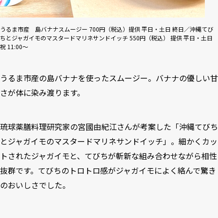
うるま市産 島バナナスムージー 700円（税込）提供 平⽇・⼟⽇ 終⽇／沖縄てび
ちとジャガイモのマスタードマリネサンドイッチ 550円（税込） 提供 平⽇・⼟⽇
祝 11:00〜
うるま市産の島バナナを使ったスムージー。バナナの優しい甘
さが体に染み渡ります。
琉球薬膳料理研究家の宮國由紀江さんが考案した「沖縄てびち
とジャガイモのマスタードマリネサンドイッチ」。細かくカッ
トされたジャガイモと、てびちが斬新な組み合わせながら相性
抜群です。てびちのトロトロ感がジャガイモによく絡んで驚き
のおいしさでした。