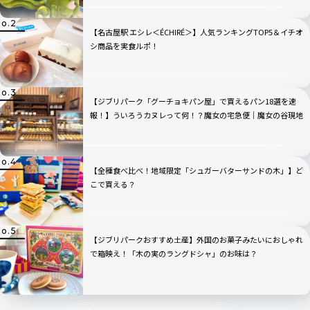
【名古屋駅 エシレ＜ÉCHIRÉ＞】人気ランキングTOP5＆イチオ
シ商品を実食ルポ！
【ジブリパーク「グーチョキパン屋」で買えるパン18選を速
報！】ういろうカヌレって何！？魔女の宅急便｜魔女の谷現地
ルポ
【全種食べ比べ！地域限定「シュガーバターサンドの木」】ど
こで買える？
【ジブリパークおすすめ土産】外国のお菓子みたいにおしゃれ
で箱映え！「木の実のラングドシャ」のお味は？