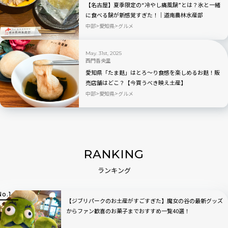
【名古屋】夏季限定の“冷やし痛風鍋”とは？氷と一緒
に食べる鍋が新感覚すぎた！｜道南農林水産部
中部
愛知県
グルメ
May. 31st, 2025
西門香央里
愛知県「たま麩」はとろ〜り食感を楽しめるお麩！販
売店舗はどこ？【今買うべき映え土産】
中部
愛知県
グルメ
RANKING
ランキング
【ジブリパークのお土産がすごすぎた】魔女の谷の最新グッズ
からファン歓喜のお菓子までおすすめ一覧40選！