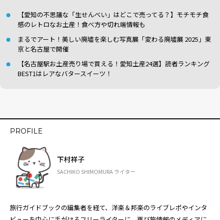
【愛知の不思議な「生せんべい」はどこで売ってる？】モチモチ食
感のレトロなお土産！食べ方や切れ端情報も
まるでアート！美しい廃墟を楽しむ写真展「変わる廃墟展 2025」東
京と名古屋で開催
【名古屋駅お土産売り場で買える！愛知土産24選】読者ランキング
BEST1はレアなバタースイーツ！
PROFILE
下村祥子
SACHIKO SHIMOMURA ライター
旅行ガイドブックの編集者を経て、洋楽＆邦楽のライブレポやインタ
ビューを中心に手がけるフリーライターに。再び旅情報のメディアに