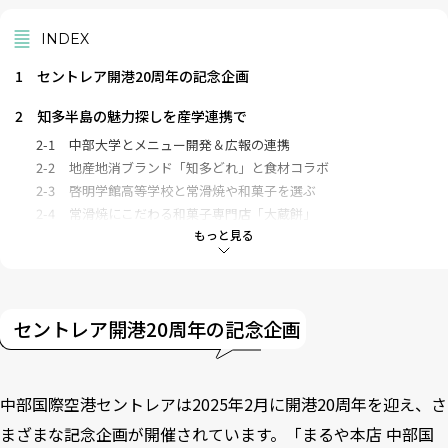
INDEX
1
セントレア開港20周年の記念企画
2
知多半島の魅力探しを産学連携で
2-1
中部大学とメニュー開発＆広報の連携
2-2
地産地消ブランド「知多どれ」と食材コラボ
2-3
啓明学館高等学校と常滑焼や和菓子を選ぶ
2-4
常滑焼にこだわる和菓子専門店「大蔵餅」
もっと見る
3
発酵食品が豊かな知多半島ならでは
3-1
ひつまぶしの秘伝のタレに欠かせないモノ
3-2
自然との調和を重視した発酵食文化圏の酒造り
セントレア開港20周年の記念企画
4
まるや本店について
中部国際空港セントレアは2025年2月に開港20周年を迎え、さ
まざまな記念企画が開催されています。「まるや本店 中部国