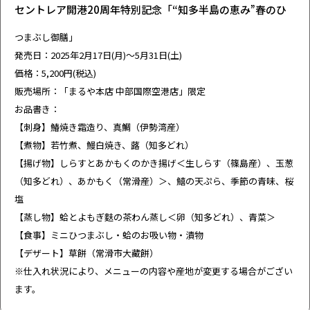
セントレア開港20周年特別記念「“知多半島の恵み”春のひ
つまぶし御膳」
発売日：2025年2月17日(月)～5月31日(土)
価格：5,200円(税込)
販売場所：「まるや本店 中部国際空港店」限定
お品書き：
【刺身】鰆焼き霜造り、真鯛（伊勢湾産）
【煮物】若竹煮、鰻白焼き、蕗（知多どれ）
【揚げ物】しらすとあかもくのかき揚げ＜生しらす（篠島産）、玉葱
（知多どれ）、あかもく（常滑産）＞、鱚の天ぷら、季節の青味、桜
塩
【蒸し物】蛤とよもぎ麩の茶わん蒸し＜卵（知多どれ）、青菜＞
【食事】ミニひつまぶし・蛤のお吸い物・漬物
【デザート】草餅（常滑市大藏餅）
※仕入れ状況により、メニューの内容や産地が変更する場合がござい
ます。