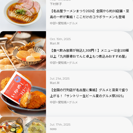
下村祥子
【名古屋ラーメンまつり2026】全国から約30店舗・至
高の一杯が集結！ここだけのコラボラーメンも登場
中部
愛知県
グルメ
Oct. 15th, 2025
Mari.M
【食べ飲み放題が税込3,300円！】メニューは全100種
以上「九州豚骨おでんと卓上もつ煮込みおすすめ屋」
｜愛知県名古屋市
中部
愛知県
グルメ
Jul. 21st, 2025
Mari.M
【全国の行列店が名古屋に集結】グルメと音楽で盛り
上がる！「サントリー生ビール夏のグルメ祭2025」
中部
愛知県
グルメ
Jul. 17th, 2025
nono