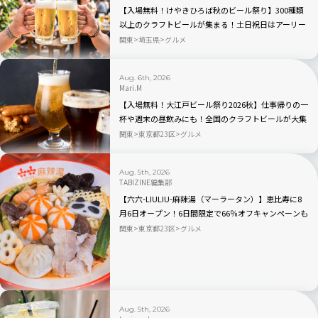
【入場無料！けやきひろば秋のビール祭り】300種類
以上のクラフトビールが集まる！土日祝日はアーリー
オープンも｜さいたま新都心
関東
埼玉県
グルメ
Aug. 6th, 2026
Mari.M
【入場無料！大江戸ビール祭り2026秋】仕事帰りの一
杯や週末の昼飲みにも！全国のクラフトビールが大集
合｜品川
関東
東京都23区
グルメ
Aug. 5th, 2026
TABIZINE編集部
【六六-LIULIU-麻辣湯（マーラータン）】恵比寿に8
月6日オープン！6日間限定で66％オフキャンペーンも
関東
東京都23区
グルメ
Aug. 5th, 2026