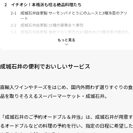
2
イチオシ！本格派も唸る絶品料理たち
2-1
成城石井自家製 サーモンパイとうにのムースと3種冷菜のアソ
ート
2-2
成城石井自家製 15種の豪華あて寿司
2-3
成城石井自家製 海老マヨと帆立のXO醤炒めと5種冷菜の盛合わ
せ
もっと見る
3
予約・利用方法について
成城石井の便利でおいしいサービス
直輸入ワインやチーズをはじめ、国内外問わず選りすぐりの食
品を取りそろえるスーパーマーケット・成城石井。
「成城石井のご予約オードブル＆弁当」は、成城石井が用意す
るオードブルなどの料理の予約を行い、指定の日程に希望した