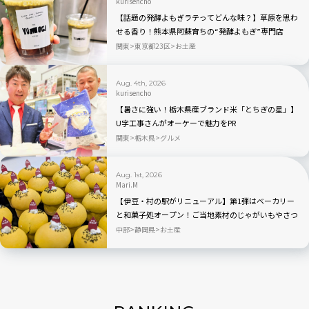
kurisencho
【話題の発酵よもぎラテってどんな味？】草原を思わ
せる香り！熊本県阿蘇育ちの“発酵よもぎ”専門店
「BETWEEN by THE YOMOGI STAND」渋谷にオープ
関東
東京都23区
お土産
ン！人気TOP3も
Aug. 4th, 2026
kurisencho
【暑さに強い！栃木県産ブランド米「とちぎの星」】
U字工事さんがオーケーで魅力をPR
関東
栃木県
グルメ
Aug. 1st, 2026
Mari.M
【伊豆・村の駅がリニューアル】第1弾はベーカリー
と和菓子処オープン！ご当地素材のじゃがいもやさつ
まいもを使ったパン・スイーツが新登場
中部
静岡県
お土産