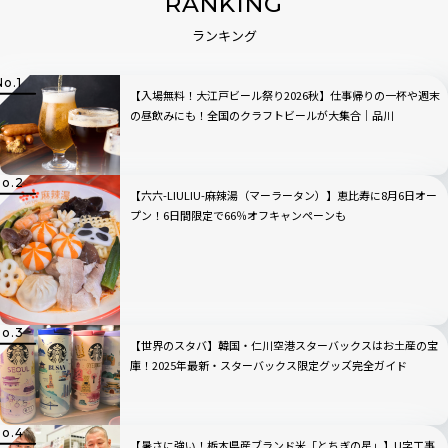
RANKING
ランキング
【入場無料！大江戸ビール祭り2026秋】仕事帰りの一杯や週末
の昼飲みにも！全国のクラフトビールが大集合｜品川
【六六-LIULIU-麻辣湯（マーラータン）】恵比寿に8月6日オー
プン！6日間限定で66％オフキャンペーンも
【世界のスタバ】韓国・仁川空港スターバックスはお土産の宝
庫！2025年最新・スターバックス限定グッズ完全ガイド
【暑さに強い！栃木県産ブランド米「とちぎの星」】U字工事