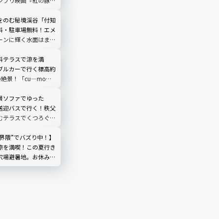
ジブリ映画『紅の豚』
われるナヴァイオビー
ストの時間帯は？行き
をのむ秘境渓谷「付知
物まで完全ガイド
料・駐車場無料！エメ
ーンに輝く水面はまる
う｜岐阜県中津川市
料テラスで涼を満
ブルカーで行く標高約
の絶景！「cu―mo箱
レビュー
景ソファでゆった
送迎バスで行く！秩父
むテラスでくつろぐ
O TERRACE」を現地
埼玉県
然界隈”でバズり中！】
涼を満喫！この夏行き
穴場避暑地。お休み処
やしのひととき｜埼玉