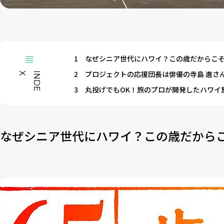
1
なぜシニア世代にハワイ？この歳だからこ
2
プロジェクトの応援団長は俳優の寺島 進さ
X
I
N
D
E
3
丸投げでもOK！旅のプロが開発したハワイ
なぜシニア世代にハワイ？この歳だから