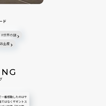
ード
世界の謎
お土産
ING
グ
で一番感動したのはサ
島ではなくザギントス