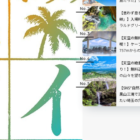
島だった】
の舞台と言
チ観光のベ
【思わず息
方から持ち
峡」】入場
ラルドグリ
で絵画のよ
【天空の無
喫！】ケー
757mから
根」を現地
【天空の絶
り！】無料
の山々を望
「SUSABIN
レビュー｜
【SNS“自
黒山三滝で
たい埼玉の
で味わう癒
県越生町