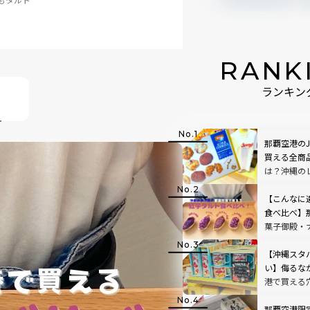
」
円
RANK
@175円
！
ランキン
35円
税込）@331円
那覇空港のJ
買える全商品
は？沖縄の
【こんなに
食べ比べ】
菓子御殿・
など賞味期
もチェック
【沖縄スタ
い】侮るな
港で買える
那覇空港限