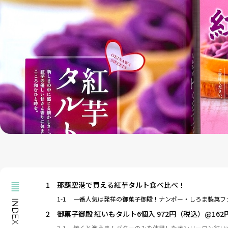
1
那覇空港で買える紅芋タルト食べ比べ！
1-1
一番人気は発祥の御菓子御殿！ナンポー・しろま製菓フ
INDEX
2
御菓子御殿 紅いもタルト6個入 972円（税込）@162
2-1
焼くと激うま！バターのみを使用したオンリーワン紅い