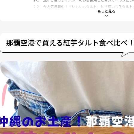
2-2
今人気沸騰中！「いもいもタルト」と「紅いも生タルト
もっと見る
2-3
紅いも生タルトは冷蔵or冷凍のひんやりスイーツ！
3
ナンポー べにいもたると 3個入 496円（税込）@166
3-1
ミニミニタルトも人気！
4
紅いもタルト本舗 紅いもタルト 4個入 700円（税込）
那覇空港で買える紅芋タルト食べ比べ
5
しろま製菓 紅芋タルト 12個入 1,620円（税込）@1
6
リウボウ 紅芋のスイートポテトタルト 3個入 993円（