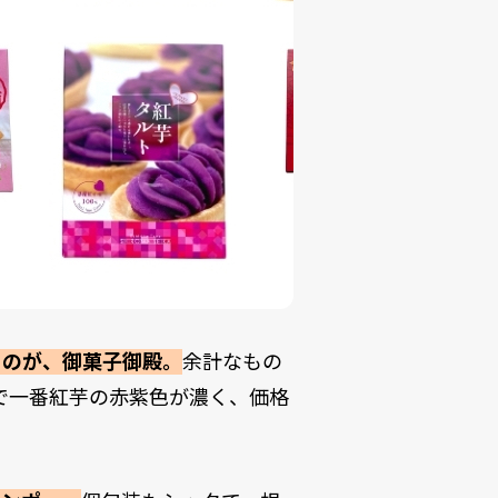
るのが、御菓子御殿。
余計なもの
で一番紅芋の赤紫色が濃く、価格