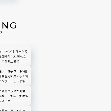
ING
グ
immy’s＜ジミー＞で
を紹介！人気No.1
レアなお土産に
違う！紅芋タルト5種
那覇空港で買える！御
ナンポー・しろま製菓
限や1個当たりの値段
｜定番沖縄土産
バ限定グッズが可愛
かれ！！沖縄・那覇空
穴場土産
定販売！ゲート内でし