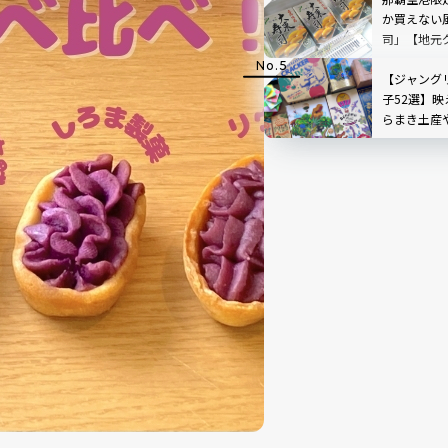
か買えない
司」【地元
【ジャング
子52選】映
らまき土産
ードも