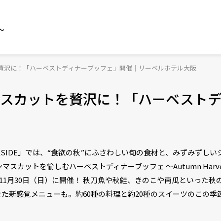
～
贅沢に！「ハーベストディナーブッフェ」開催｜リーベルホテル大阪
スカットを贅沢に！「ハーベストデ
RICKSIDE」では、“食欲の秋”にふさわしい旬の食材と、みずみず
を愉しむハーベストディナーブッフェ ～Autumn Harvest Dinne
1日（水）～11月30日（日）に開催！ 秋刀魚や秋鮭、きのこや南瓜といっ
た新感覚メニューも。約60種の料理と約20種のスイーツのこの季