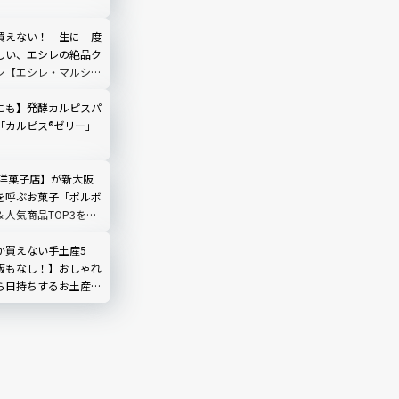
買えない！一生に一度
しい、エシレの絶品ク
ン【エシレ・マルシェ
にも】発酵カルピスパ
「カルピス®ゼリー」
 洋菓子店】が新大阪
を呼ぶお菓子「ポルボ
人気商品TOP3を紹
か買えない手土産5
販もなし！】おしゃれ
ら日持ちするお土産お
ルメライターの口コミ
き