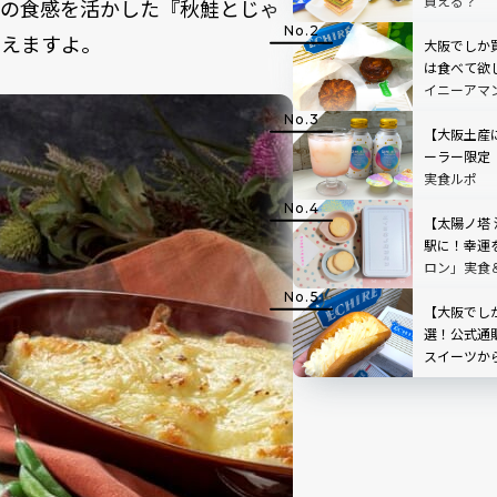
買える？
もの食感を活かした『秋鮭とじゃ
わえますよ。
大阪でしか
は食べて欲
イニーアマ
オ ブール】
【大阪土産
ーラー限定
実食ルポ
【太陽ノ塔
駅に！幸運
ロン」実食＆
介！
【大阪でし
選！公式通
スイーツか
菓子までグ
レビュー付