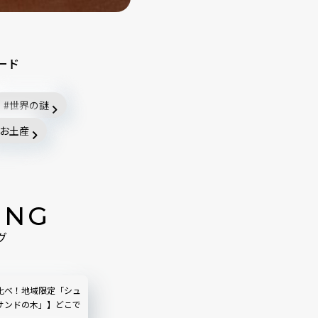
ード
世界の謎
お土産
ING
グ
比べ！地域限定「シュ
サンドの木」】どこで