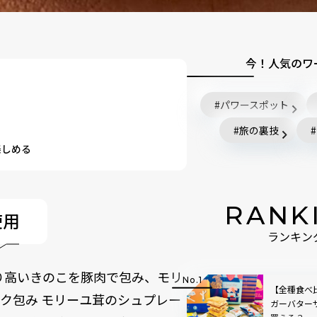
今！人気のワ
パワースポット
旅の裏技
楽しめる
RANK
使用
ランキン
り高いきのこを豚肉で包み、モリ
【全種食べ
ク包み モリーユ茸のシュプレー
ガーバター