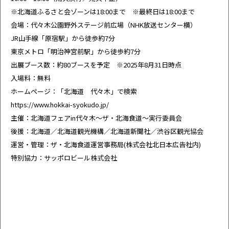
※北海道ふるさと会ゾーンは18:00まで ※最終日は18:00まで
会場：代々木公園野外ステージ前広場（NHK放送センター横）
JR山手線「原宿駅」から徒歩約7分
東京メトロ「明治神宮前駅」から徒歩約7分
出展ブース数：約80ブースを予定 ※2025年8月31日時点
入場料：無料
ホームページ：「北海道 代々木」で検索
https://www.hokkai-syokudo.jp/
主催：北海道フェアin代々木～ザ・北海食道～実行委員会
後援：北海道／北海道観光機構／北海道新聞社／渋谷区観光協会
運営・管理：ザ・北海食道運営事務局(株式会社北日本広告社内)
特別協力：サッポロビール株式会社