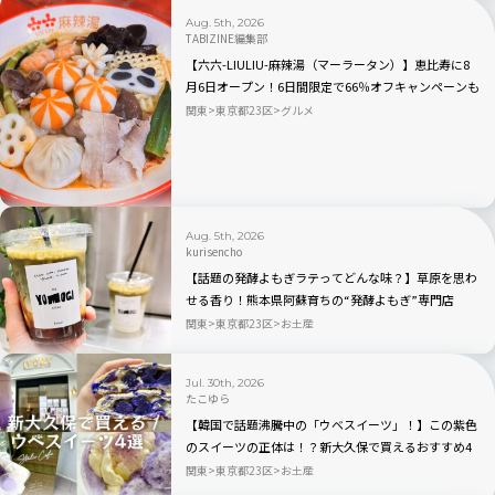
Aug. 5th, 2026
TABIZINE編集部
【六六-LIULIU-麻辣湯（マーラータン）】恵比寿に8
月6日オープン！6日間限定で66％オフキャンペーンも
関東
東京都23区
グルメ
Aug. 5th, 2026
kurisencho
【話題の発酵よもぎラテってどんな味？】草原を思わ
せる香り！熊本県阿蘇育ちの“発酵よもぎ”専門店
「BETWEEN by THE YOMOGI STAND」渋谷にオープ
関東
東京都23区
お土産
ン！人気TOP3も
Jul. 30th, 2026
たこゆら
【韓国で話題沸騰中の「ウベスイーツ」！】この紫色
のスイーツの正体は！？新大久保で買えるおすすめ4
選を実食レビュー
関東
東京都23区
お土産