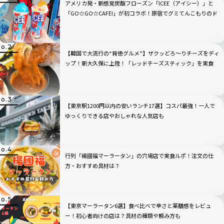
アメリカ発・新感覚炭酸フローズン「ICEE（アイシー）」と
「GO☆GO☆CAFE!」が初コラボ！原宿でグミてんこもりのド
リンクをチェック
【韓国で大流行の“背徳グルメ”】ザクッどろ～りチーズをディ
ップ！新大久保に上陸！「レッドチーズスティック」を実食
【東京駅1200円以内の安いランチ17選】コスパ最強！一人で
ゆっくりできる店やおしゃれな人気店も
行列「楊國福マーラータン」の穴場店で実食ルポ！注文の仕
方・おすすめ具材は？
【東京マーラータン6選】食べ比べで辛さと薬膳感をレビュ
ー！初心者向けの店は？具材の種類や頼み方も