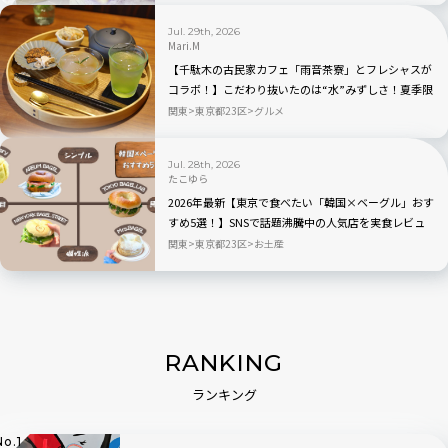
Jul. 29th, 2026
Mari.M
【千駄木の古民家カフェ「雨音茶寮」とフレシャスが
コラボ！】こだわり抜いたのは“水”みずしさ！夏季限
定の冷茶と和菓子が登場
関東
東京都23区
グルメ
Jul. 28th, 2026
たこゆら
2026年最新【東京で食べたい「韓国×ベーグル」おす
すめ5選！】SNSで話題沸騰中の人気店を実食レビュ
ー
関東
東京都23区
お土産
RANKING
ランキング