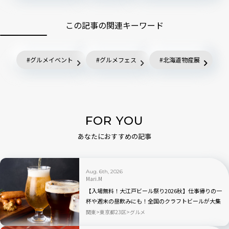
この記事の関連キーワード
グルメイベント
グルメフェス
北海道物産展
FOR YOU
あなたにおすすめの記事
Aug. 6th, 2026
Mari.M
【入場無料！大江戸ビール祭り2026秋】仕事帰りの一
杯や週末の昼飲みにも！全国のクラフトビールが大集
合｜品川
関東
東京都23区
グルメ