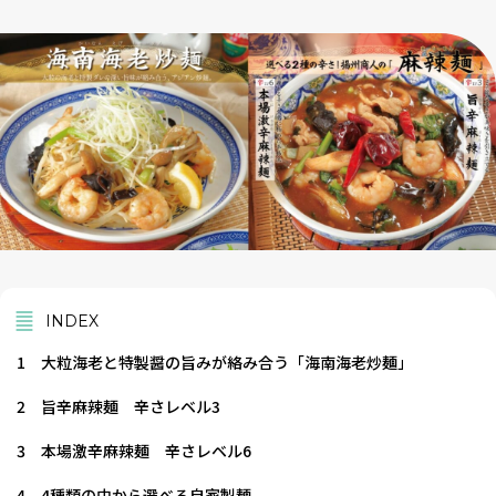
INDEX
1
大粒海老と特製醤の旨みが絡み合う「海南海老炒麺」
2
旨辛麻辣麺 辛さレベル3
3
本場激辛麻辣麺 辛さレベル6
4
4種類の中から選べる自家製麺