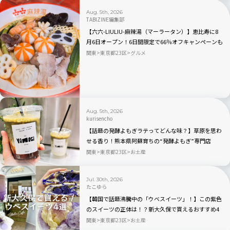
Aug. 5th, 2026
TABIZINE編集部
【六六-LIULIU-麻辣湯（マーラータン）】恵比寿に8
月6日オープン！6日間限定で66％オフキャンペーンも
関東
東京都23区
グルメ
Aug. 5th, 2026
kurisencho
【話題の発酵よもぎラテってどんな味？】草原を思わ
せる香り！熊本県阿蘇育ちの“発酵よもぎ”専門店
「BETWEEN by THE YOMOGI STAND」渋谷にオープ
関東
東京都23区
お土産
ン！人気TOP3も
Jul. 30th, 2026
たこゆら
【韓国で話題沸騰中の「ウベスイーツ」！】この紫色
のスイーツの正体は！？新大久保で買えるおすすめ4
選を実食レビュー
関東
東京都23区
お土産