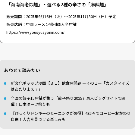
「海南海老炒麺」・選べる2種の辛さの「麻辣麺」
販売期間：2025年9月16日（火）～2025年11月30日（日）予定
販売店舗：中国ラーメン揚州商人全店舗
https://www.yousyusyonin.com/
あわせて読みたい
新文化ギャップ漫画【３１】飲食店問題 ーその１ー「カスタマイズ
はあたりまえ？」
全国の餃子15店舗が集う「餃子祭り2025」東京ビッグサイトで開
催！日本ダーツ祭りも
【びっくりドンキーのモーニングがお得】435円でコーヒーおかわり
自由！大吉を見つける楽しみも