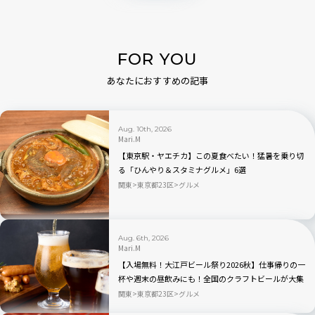
FOR YOU
あなたにおすすめの記事
Aug. 10th, 2026
Mari.M
【東京駅・ヤエチカ】この夏食べたい！猛暑を乗り切
る「ひんやり＆スタミナグルメ」6選
関東
東京都23区
グルメ
Aug. 6th, 2026
Mari.M
【入場無料！大江戸ビール祭り2026秋】仕事帰りの一
杯や週末の昼飲みにも！全国のクラフトビールが大集
合｜品川
関東
東京都23区
グルメ