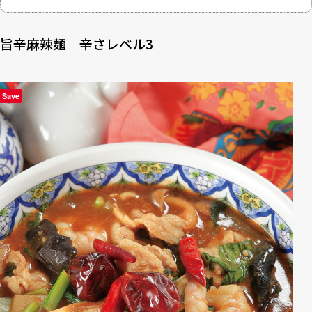
旨辛麻辣麺 辛さレベル3
Save