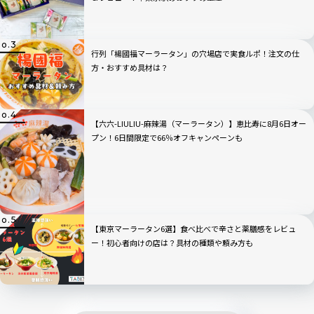
行列「楊國福マーラータン」の穴場店で実食ルポ！注文の仕
方・おすすめ具材は？
【六六-LIULIU-麻辣湯（マーラータン）】恵比寿に8月6日オー
プン！6日間限定で66％オフキャンペーンも
【東京マーラータン6選】食べ比べで辛さと薬膳感をレビュ
ー！初心者向けの店は？具材の種類や頼み方も