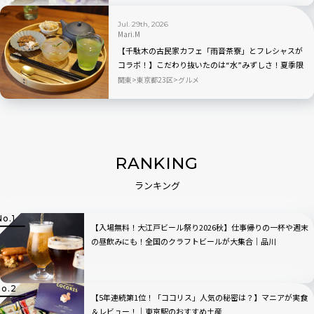
Jul. 29th, 2026
Mari.M
【千駄木の古民家カフェ「雨音茶寮」とフレシャスが
コラボ！】こだわり抜いたのは“水”みずしさ！夏季限
定の冷茶と和菓子が登場
関東
東京都23区
グルメ
RANKING
ランキング
【入場無料！大江戸ビール祭り2026秋】仕事帰りの一杯や週末
の昼飲みにも！全国のクラフトビールが大集合｜品川
【5年連続第1位！「ココリス」人気の秘密は？】マニアが実食
＆レビュー！｜東京駅のおすすめ土産