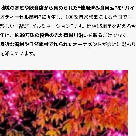
地域の家庭や飲食店から集められた“使用済み食用油”を“バイ
オディーゼル燃料”に再生
し、100％自家発電による全国でも
珍しい“循環型イルミネーション”です。開催15周年を迎える今
年は、
約39万球の桜色の光が目黒川沿いを彩る
だけでなく、
身近な廃材や自然素材で作られたオーナメント
が会場に温もり
を添えています。