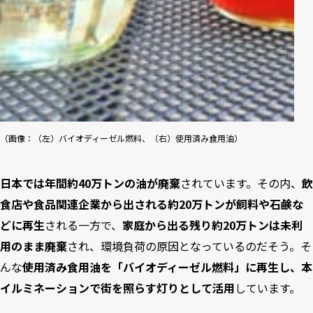
（画像：（左）バイオディーゼル燃料、（右）使用済み食用油）
日本では年間約40万トンの油が廃棄
されています。その内、
飲
食店や食品関連企業から出される約20万トンが飼料や石鹸な
どに再生
される一方で、
家庭から出る残り約20万トンは未利
用のまま廃棄
され、環境負荷の原因となっているのだそう。そ
んな
使用済み食用油を「バイオディーゼル燃料」に再生し、本
イルミネーションで街を照らす灯りとして活用
しています。