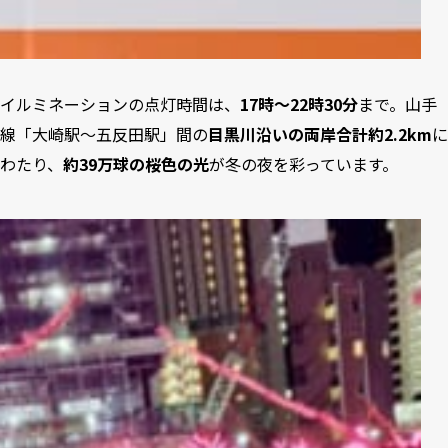
イルミネーションの点灯時間は、
17時〜22時30分
まで。山手
線「大崎駅〜五反田駅」間の
目黒川沿いの両岸合計約2.2km
に
わたり、
約39万球の桜色の光
が冬の夜を彩っています。