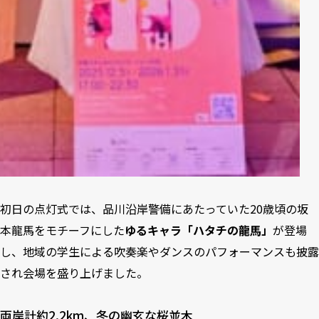
初日の点灯式では、品川沿岸警備にあたっていた20歳頃の坂
本龍馬をモチーフにした
ゆるキャラ「ハタチの龍馬」
が登場
し、地域の学生による吹奏楽やダンスのパフォーマンスも披露
され会場を盛り上げました。
両岸計約2.2km、冬の幽玄な桜並木