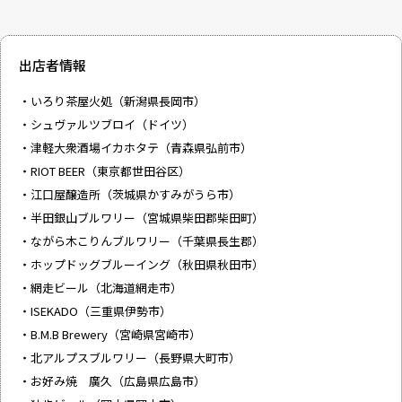
出店者情報
・いろり茶屋火処（新潟県長岡市）
・シュヴァルツブロイ（ドイツ）
・津軽大衆酒場イカホタテ（青森県弘前市）
・RIOT BEER（東京都世田谷区）
・江口屋醸造所（茨城県かすみがうら市）
・半田銀山ブルワリー（宮城県柴田郡柴田町）
・ながら木こりんブルワリー（千葉県長生郡）
・ホップドッグブルーイング（秋田県秋田市）
・網走ビール（北海道網走市）
・ISEKADO（三重県伊勢市）
・B.M.B Brewery（宮崎県宮崎市）
・北アルプスブルワリー（長野県大町市）
・お好み焼 廣久（広島県広島市）