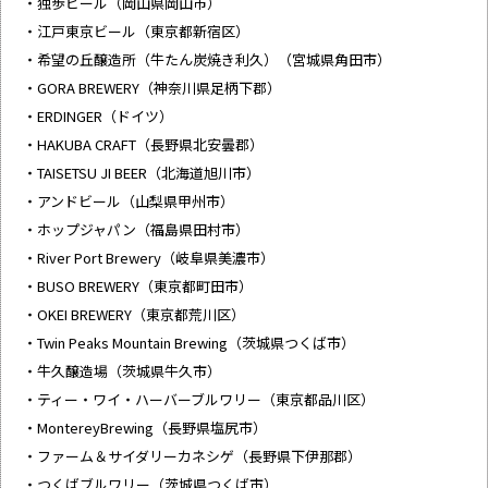
・独歩ビール（岡山県岡山市）
・江戸東京ビール（東京都新宿区）
・希望の丘醸造所（牛たん炭焼き利久）（宮城県角田市）
・GORA BREWERY（神奈川県足柄下郡）
・ERDINGER（ドイツ）
・HAKUBA CRAFT（長野県北安曇郡）
・TAISETSU JI BEER（北海道旭川市）
・アンドビール（山梨県甲州市）
・ホップジャパン（福島県田村市）
・River Port Brewery（岐阜県美濃市）
・BUSO BREWERY（東京都町田市）
・OKEI BREWERY（東京都荒川区）
・Twin Peaks Mountain Brewing（茨城県つくば市）
・牛久醸造場（茨城県牛久市）
・ティー・ワイ・ハーバーブルワリー（東京都品川区）
・MontereyBrewing（長野県塩尻市）
・ファーム＆サイダリーカネシゲ（長野県下伊那郡）
・つくばブルワリー（茨城県つくば市）