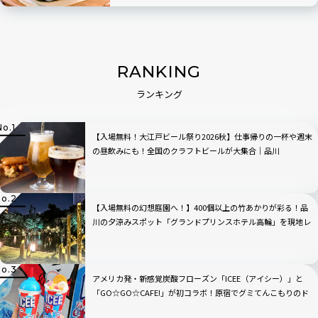
まで
RANKING
ランキング
【入場無料！大江戸ビール祭り2026秋】仕事帰りの一杯や週末
の昼飲みにも！全国のクラフトビールが大集合｜品川
【入場無料の幻想庭園へ！】400個以上の竹あかりが彩る！品
川の夕涼みスポット「グランドプリンスホテル高輪」を現地レ
ビュー
アメリカ発・新感覚炭酸フローズン「ICEE（アイシー）」と
「GO☆GO☆CAFE!」が初コラボ！原宿でグミてんこもりのド
リンクをチェック