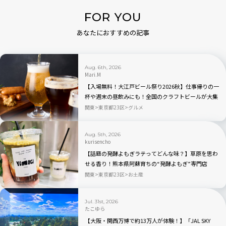
FOR YOU
あなたにおすすめの記事
Aug. 6th, 2026
Mari.M
【入場無料！大江戸ビール祭り2026秋】仕事帰りの一
杯や週末の昼飲みにも！全国のクラフトビールが大集
合｜品川
関東
東京都23区
グルメ
Aug. 5th, 2026
kurisencho
【話題の発酵よもぎラテってどんな味？】草原を思わ
せる香り！熊本県阿蘇育ちの“発酵よもぎ”専門店
「BETWEEN by THE YOMOGI STAND」渋谷にオープ
関東
東京都23区
お土産
ン！人気TOP3も
Jul. 31st, 2026
たこゆら
【大阪・関西万博で約13万人が体験！】「JAL SKY