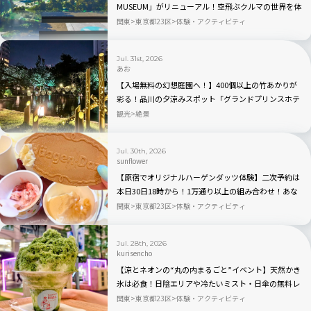
MUSEUM」がリニューアル！空飛ぶクルマの世界を体
験できる「そらクルーズ」が新登場
関東
東京都23区
体験・アクティビティ
Jul. 31st, 2026
あお
【入場無料の幻想庭園へ！】400個以上の竹あかりが
彩る！品川の夕涼みスポット「グランドプリンスホテ
ル高輪」を現地レビュー
観光
絶景
Jul. 30th, 2026
sunflower
【原宿でオリジナルハーゲンダッツ体験】二次予約は
本日30日18時から！1万通り以上の組み合わせ！あな
ただけのアイスクリームが作れるポップアップイベン
関東
東京都23区
体験・アクティビティ
ト「Meet Your Häagen-Dazs」
Jul. 28th, 2026
kurisencho
【涼とネオンの“丸の内まるごと”イベント】天然かき
氷は必食！日陰エリアや冷たいミスト・日傘の無料レ
ンタルも「MARUNOUCHI SUMMER FEST」｜8月23日
関東
東京都23区
体験・アクティビティ