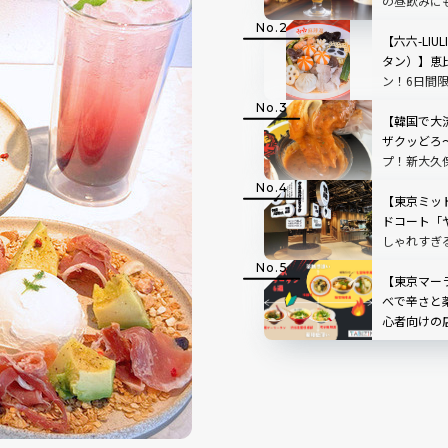
の昼飲みに
ールが大集
【六六-LIU
タン）】恵
ン！6日間
ペーンも
【韓国で大
ザクッどろ
プ！新大久
ーズスティ
【東京ミッ
ドコート「
しゃれすぎ
飲みもOK
【東京マー
べで辛さと
心者向けの
み方も