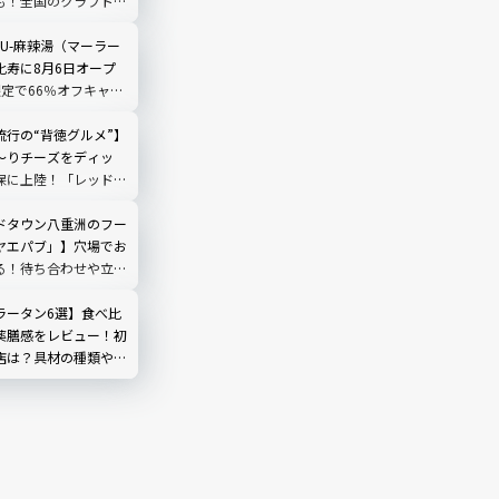
も！全国のクラフトビ
合｜品川
LIU-麻辣湯（マーラー
比寿に8月6日オープ
限定で66％オフキャン
流行の“背徳グルメ”】
～りチーズをディッ
保に上陸！「レッドチ
ック」を実食
ドタウン八重洲のフー
ヤエパブ」】穴場でお
る！待ち合わせや立ち
ラータン6選】食べ比
薬膳感をレビュー！初
店は？具材の種類や頼