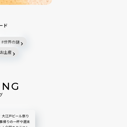
ード
世界の謎
お土産
ING
グ
！大江戸ビール祭り
仕事帰りの一杯や週末