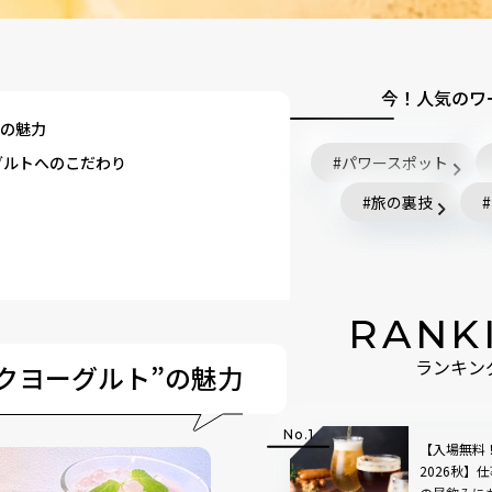
今！人気のワ
”の魅力
ーグルトへのこだわり
パワースポット
旅の裏技
RANK
ーグルトレシピ
クヨーグルト”の魅力
ランキン
系”？
【入場無料
2026秋】