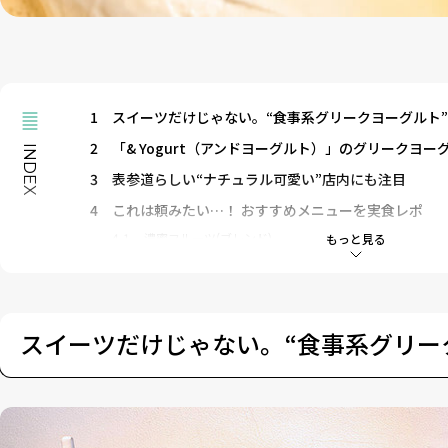
1
スイーツだけじゃない。“食事系グリークヨーグルト
2
「& Yogurt（アンドヨーグルト）」のグリークヨ
INDEX
3
表参道らしい“ナチュラル可愛い”店内にも注目
4
これは頼みたい…！ おすすめメニューを実食レポ
4-1
濃蜜フルーツ(ブレンド)
もっと見る
4-2
クリーミーハモンセラーノ(オーガニック)
4-3
炭火ローストビーフサンド（ブレンド）
4-4
Whey Drink （ザクロ）
5
おうちで人気店メニューを再現！ ご褒美グリークヨ
スイーツだけじゃない。“食事系グリー
6
広がるグリークヨーグルト市場。次に来るのは“食事