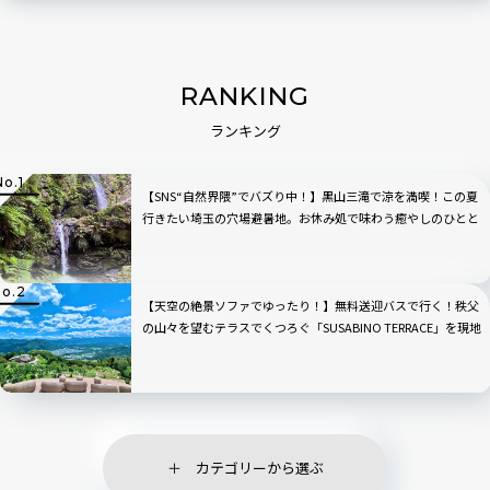
RANKING
ランキング
【SNS“自然界隈”でバズり中！】黒山三滝で涼を満喫！この夏
行きたい埼玉の穴場避暑地。お休み処で味わう癒やしのひとと
き｜埼玉県越生町
【天空の絶景ソファでゆったり！】無料送迎バスで行く！秩父
の山々を望むテラスでくつろぐ「SUSABINO TERRACE」を現地
レビュー｜埼玉県
カテゴリーから選ぶ