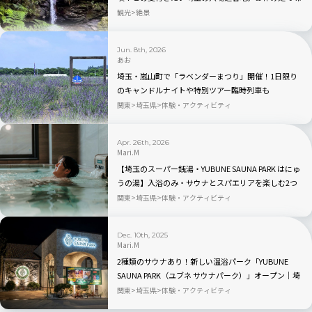
わう癒やしのひととき｜埼玉県越生町
観光
絶景
Jun. 8th, 2026
あお
埼玉・嵐山町で「ラベンダーまつり」開催！1日限り
のキャンドルナイトや特別ツアー臨時列車も
関東
埼玉県
体験・アクティビティ
Apr. 26th, 2026
Mari.M
【埼玉のスーパー銭湯・YUBUNE SAUNA PARK はにゅ
うの湯】入浴のみ・サウナとスパエリアを楽しむ2つ
の料金プランが登場
関東
埼玉県
体験・アクティビティ
Dec. 10th, 2025
Mari.M
2種類のサウナあり！新しい温浴パーク「YUBUNE
SAUNA PARK（ユブネ サウナパーク）」オープン｜埼
玉・イオンモール羽生
関東
埼玉県
体験・アクティビティ