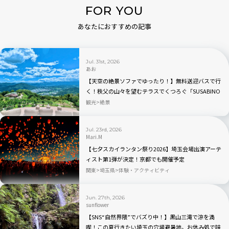
FOR YOU
あなたにおすすめの記事
Jul. 31st, 2026
あお
【天空の絶景ソファでゆったり！】無料送迎バスで行
く！秩父の山々を望むテラスでくつろぐ「SUSABINO
TERRACE」を現地レビュー｜埼玉県
観光
絶景
Jul. 23rd, 2026
Mari.M
【七夕スカイランタン祭り2026】埼玉会場出演アーテ
ィスト第1弾が決定！京都でも開催予定
関東
埼玉県
体験・アクティビティ
Jun. 27th, 2026
sunflower
【SNS“自然界隈”でバズり中！】黒山三滝で涼を満
喫！この夏行きたい埼玉の穴場避暑地。お休み処で味