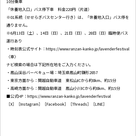
10分乗車
「休養地入口」バス停下車 料金220円（片道）
※01系統（せせらぎバスセンター行き）は、「休養地入口」バス停を
通りません。
※6月13日（土）、14日（日）、21日（日）、28日（日）臨時便バス
運行あり
・時刻表公式サイト：
https://www.ranzan-kanko.jp/lavenderfestival
〈車〉
ナビ検索の場合は下記所在地をご入力ください。
・嵐山渓谷バーベキュー場：埼玉県嵐山町鎌形2857
・東京方面から：関越自動車道 東松山ICから約8km、約15分
・高崎方面から：関越自動車道 嵐山小川ICから約8km、約15分
■公式HP：
https://www.ranzan-kanko.jp/lavenderfestival
［
X
］［
Instagram
］［
Facebook
］［
Threads
］［
LINE
］