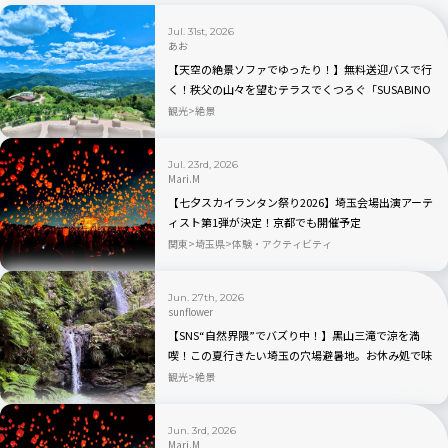
Jul. 31st, 2026
あお
【天空の絶景ソファでゆったり！】無料送迎バスで行
く！秩父の山々を望むテラスでくつろぐ「SUSABINO
TERRACE」を現地レビュー｜埼玉県
観光
絶景
Jul. 23rd, 2026
Mari.M
【七夕スカイランタン祭り2026】埼玉会場出演アーテ
ィスト第1弾が決定！京都でも開催予定
関東
埼玉県
体験・アクティビティ
Jun. 27th, 2026
sunflower
【SNS“自然界隈”でバズり中！】黒山三滝で涼を満
喫！この夏行きたい埼玉の穴場避暑地。お休み処で味
わう癒やしのひととき｜埼玉県越生町
観光
絶景
Jun. 3rd, 2026
Mari.M