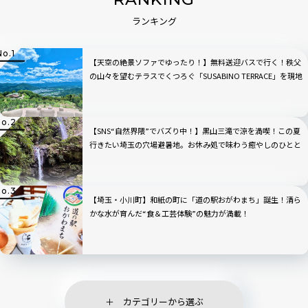
ランキング
【天空の絶景ソファでゆったり！】無料送迎バスで行く！秩父
の山々を望むテラスでくつろぐ「SUSABINO TERRACE」を現地
レビュー｜埼玉県
【SNS“自然界隈”でバズり中！】黒山三滝で涼を満喫！この夏
行きたい埼玉の穴場避暑地。お休み処で味わう癒やしのひとと
き｜埼玉県越生町
【埼玉・小川町】和紙の町に「道の駅おがわまち」誕生！清ら
かな水が育んだ“食＆工芸体験”の魅力が満載！
カテゴリーから選ぶ