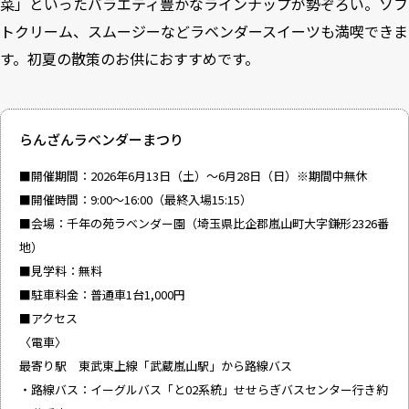
菜」といったバラエティ豊かなラインナップが勢ぞろい。ソフ
トクリーム、スムージーなどラベンダースイーツも満喫できま
す。初夏の散策のお供におすすめです。
らんざんラベンダーまつり
■開催期間：2026年6月13日（土）～6月28日（日）※期間中無休
■開催時間：9:00～16:00（最終入場15:15）
■会場：千年の苑ラベンダー園（埼玉県比企郡嵐山町大字鎌形2326番
地）
■見学料：無料
■駐車料金：普通車1台1,000円
■アクセス
〈電車〉
最寄り駅 東武東上線「武蔵嵐山駅」から路線バス
・路線バス：イーグルバス「と02系統」せせらぎバスセンター行き約