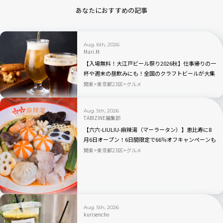
あなたにおすすめの記事
Aug. 6th, 2026
Mari.M
【入場無料！大江戸ビール祭り2026秋】仕事帰りの一
杯や週末の昼飲みにも！全国のクラフトビールが大集
合｜品川
関東
東京都23区
グルメ
Aug. 5th, 2026
TABIZINE編集部
【六六-LIULIU-麻辣湯（マーラータン）】恵比寿に8
月6日オープン！6日間限定で66％オフキャンペーンも
関東
東京都23区
グルメ
Aug. 5th, 2026
kurisencho