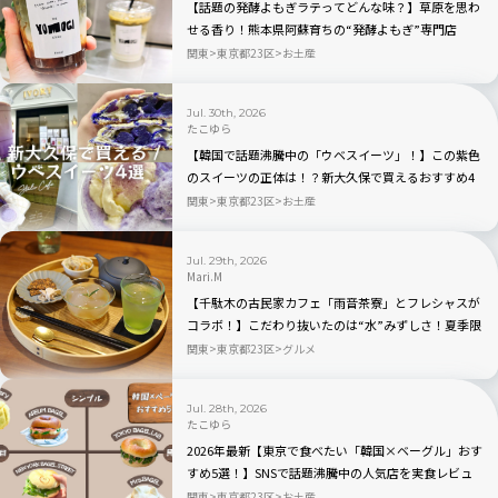
【話題の発酵よもぎラテってどんな味？】草原を思わ
せる香り！熊本県阿蘇育ちの“発酵よもぎ”専門店
「BETWEEN by THE YOMOGI STAND」渋谷にオープ
関東
東京都23区
お土産
ン！人気TOP3も
Jul. 30th, 2026
たこゆら
【韓国で話題沸騰中の「ウベスイーツ」！】この紫色
のスイーツの正体は！？新大久保で買えるおすすめ4
選を実食レビュー
関東
東京都23区
お土産
Jul. 29th, 2026
Mari.M
【千駄木の古民家カフェ「雨音茶寮」とフレシャスが
コラボ！】こだわり抜いたのは“水”みずしさ！夏季限
定の冷茶と和菓子が登場
関東
東京都23区
グルメ
Jul. 28th, 2026
たこゆら
2026年最新【東京で食べたい「韓国×ベーグル」おす
すめ5選！】SNSで話題沸騰中の人気店を実食レビュ
ー
関東
東京都23区
お土産