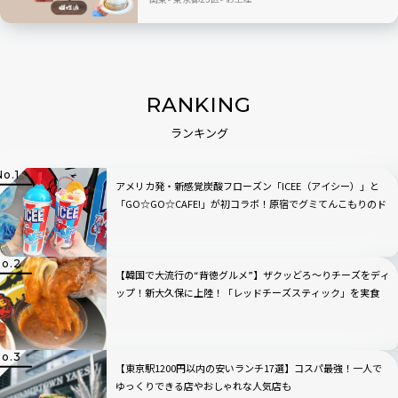
RANKING
ランキング
アメリカ発・新感覚炭酸フローズン「ICEE（アイシー）」と
「GO☆GO☆CAFE!」が初コラボ！原宿でグミてんこもりのド
リンクをチェック
【韓国で大流行の“背徳グルメ”】ザクッどろ～りチーズをディ
ップ！新大久保に上陸！「レッドチーズスティック」を実食
【東京駅1200円以内の安いランチ17選】コスパ最強！一人で
ゆっくりできる店やおしゃれな人気店も