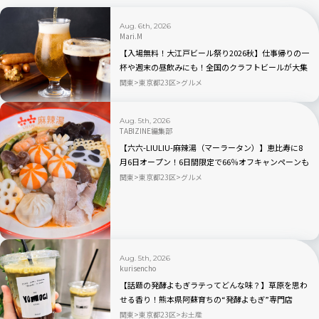
Aug. 6th, 2026
Mari.M
【入場無料！大江戸ビール祭り2026秋】仕事帰りの一
杯や週末の昼飲みにも！全国のクラフトビールが大集
合｜品川
関東
東京都23区
グルメ
Aug. 5th, 2026
TABIZINE編集部
【六六-LIULIU-麻辣湯（マーラータン）】恵比寿に8
月6日オープン！6日間限定で66％オフキャンペーンも
関東
東京都23区
グルメ
Aug. 5th, 2026
kurisencho
【話題の発酵よもぎラテってどんな味？】草原を思わ
せる香り！熊本県阿蘇育ちの“発酵よもぎ”専門店
「BETWEEN by THE YOMOGI STAND」渋谷にオープ
関東
東京都23区
お土産