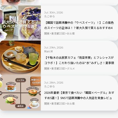
ン！人気TOP3も
Jul. 30th, 2026
たこゆら
【韓国で話題沸騰中の「ウベスイーツ」！】この紫色
のスイーツの正体は！？新大久保で買えるおすすめ4
選を実食レビュー
関東
東京都23区
お土産
Jul. 29th, 2026
Mari.M
【千駄木の古民家カフェ「雨音茶寮」とフレシャスが
コラボ！】こだわり抜いたのは“水”みずしさ！夏季限
定の冷茶と和菓子が登場
関東
東京都23区
グルメ
Jul. 28th, 2026
たこゆら
2026年最新【東京で食べたい「韓国×ベーグル」おす
すめ5選！】SNSで話題沸騰中の人気店を実食レビュ
ー
関東
東京都23区
お土産