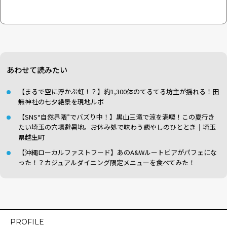
あわせて読みたい
【まるで空に浮かぶ虹！？】約1,300体のてるてる坊主が揺れる！田
無神社の七夕絶景を現地ルポ
【SNS“自然界隈”でバズり中！】黒山三滝で涼を満喫！この夏行き
たい埼玉の穴場避暑地。お休み処で味わう癒やしのひととき｜埼玉
県越生町
【沖縄ローカルファストフード】あのA&Wルートビアがパフェにな
った！？カジュアルダイニング限定メニューを食べてみた！
PROFILE