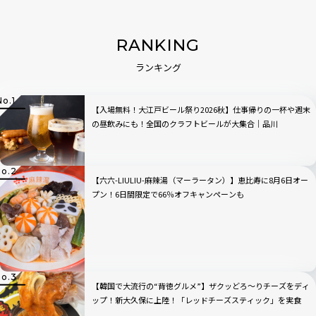
RANKING
ランキング
【入場無料！大江戸ビール祭り2026秋】仕事帰りの一杯や週末
の昼飲みにも！全国のクラフトビールが大集合｜品川
【六六-LIULIU-麻辣湯（マーラータン）】恵比寿に8月6日オー
プン！6日間限定で66％オフキャンペーンも
【韓国で大流行の“背徳グルメ”】ザクッどろ～りチーズをディ
ップ！新大久保に上陸！「レッドチーズスティック」を実食