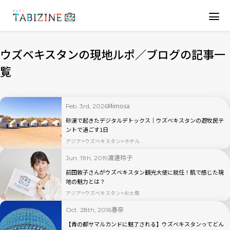
ウズベキスタンの現地ルポ／ブログの記事一
覧
Mimosa
Feb. 3rd, 2026
砂漠で起きたデジタルデトックス｜ウズベキスタンの遊牧民テ
ントで過ごす1日
アジア
ウズベキスタン
ホテル
渡邊玲子
Jun. 11th, 2019
前田敦子さんがウズベキスタン観光大使に就任！肌で感じた現
地の魅力とは？
アジア
ウズベキスタン
お土産
春奈
Oct. 28th, 2016
【青の都サマルカンドに魅了される】ウズベキスタンってどん