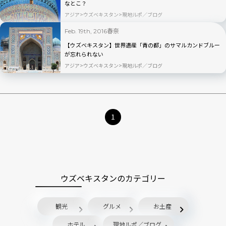
なとこ？
アジア
ウズベキスタン
現地ルポ／ブログ
春奈
Feb. 19th, 2016
【ウズベキスタン】世界遺産「青の都」のサマルカンドブルー
が忘れられない
アジア
ウズベキスタン
現地ルポ／ブログ
1
ウズベキスタンのカテゴリー
観光
グルメ
お土産
ホテル
現地ルポ／ブログ