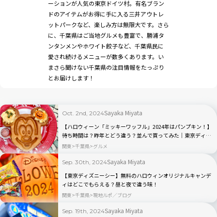
ーションが人気の東京ドイツ村。有名ブラン
ドのアイテムがお得に手に入る三井アウトレ
ットパークなど、楽しみ方は無限大です。さら
に、千葉県はご当地グルメも豊富で、勝浦タ
ンタンメンやホワイト餃子など、千葉県民に
愛され続けるメニューが数多くあります。い
まさら聞けない千葉県の注目情報をたっぷり
とお届けします！
Sayaka Miyata
Oct. 2nd, 2024
【ハロウィーン「ミッキーワッフル」2024年はパンプキン！】
待ち時間は？昨年とどう違う？並んで買ってみた｜東京ディズ
ニーランド
関東
千葉県
グルメ
Sayaka Miyata
Sep. 30th, 2024
【東京ディズニーシー】無料のハロウィンオリジナルキャンデ
ィはどこでもらえる？昼と夜で違う味！
関東
千葉県
現地ルポ／ブログ
Sayaka Miyata
Sep. 19th, 2024