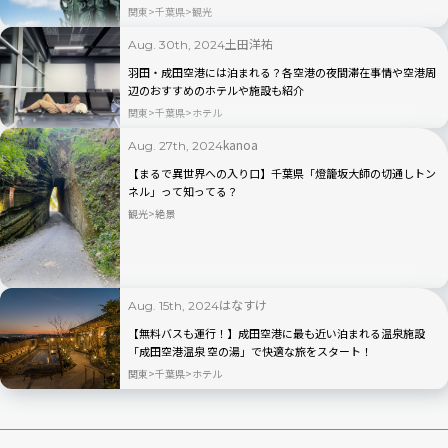
関東
千葉県
観光
土田洋祐
Aug. 30th, 2024
羽田・成田空港には泊まれる？各空港の夜間滞在事情や空港周
辺のおすすめのホテルや施設も紹介
関東
千葉県
ホテル
kanoa
Aug. 27th, 2024
【まるで異世界への入り口】千葉県「燈籠坂大師の切通しトン
ネル」って知ってる？
観光
絶景
はなすけ
Aug. 15th, 2024
【無料バスも運行！】成田空港に最も近い泊まれる温泉施設
「成田空港温泉 空の湯」で快適な旅をスタート！
関東
千葉県
ホテル