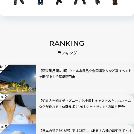
RANKING
ランキング
【野天風呂 湯の郷】クール水風呂や全国湯巡りなど夏イベント
を開催中｜千葉県野田市
【知る人ぞ知るディズニーのお土産】キャストみたいなネーム
タグが作れる！体験ルポ 2026｜シー・ランド3店舗で販売中
【日本の禁足地18選】実は23区にもある！八幡の藪知らず・オ