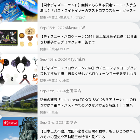
【東京ディズニーランド】無料でもらえる限定シール！入手方
法は？「バズ・ライトイヤーのアストロブラスター」グッズ情
報も
関東
千葉県
現地ルポ／ブログ
Mayumi.W
Sep. 15th, 2024
【ディズニー・ハロウィーン2024】お土産お菓子11選！ばらま
きお菓子からグミやクッキー缶まで
関東
千葉県
お土産
Mayumi.W
Sep. 13th, 2024
【ディズニー・ハロウィーン2024】カチューシャ＆コーデグッ
ズおすすめ11選！可愛く妖しくハロウィーンコーデを楽しもう
関東
千葉県
お土産
土田洋祐
Sep. 5th, 2024
話題の施設「LaLa arena TOKYO-BAY（ららアリーナ）」の行
き方は？電車・バス・車でのアクセス方法を解説！│千葉県
関東
千葉県
あやみ
Sep. 3rd, 2024
Save
【日本三大不動】成田不動尊と目黒不動尊、もうひとつは？そ
れぞれの歴史や不動明王の特徴と見どころ