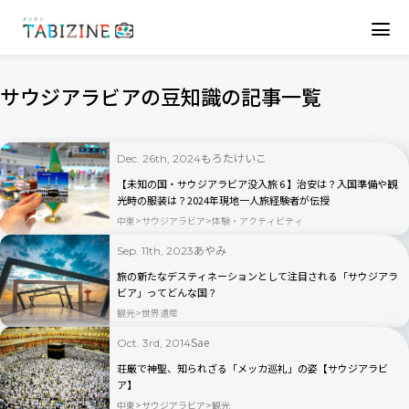
サウジアラビアの豆知識の記事一覧
もろたけいこ
Dec. 26th, 2024
【未知の国・サウジアラビア没入旅 6 】治安は？入国準備や観
光時の服装は？2024年現地一人旅経験者が伝授
中東
サウジアラビア
体験・アクティビティ
あやみ
Sep. 11th, 2023
旅の新たなデスティネーションとして注目される「サウジアラ
ビア」ってどんな国？
観光
世界遺産
Sae
Oct. 3rd, 2014
荘厳で神聖、知られざる「メッカ巡礼」の姿【サウジアラビ
ア】
中東
サウジアラビア
観光