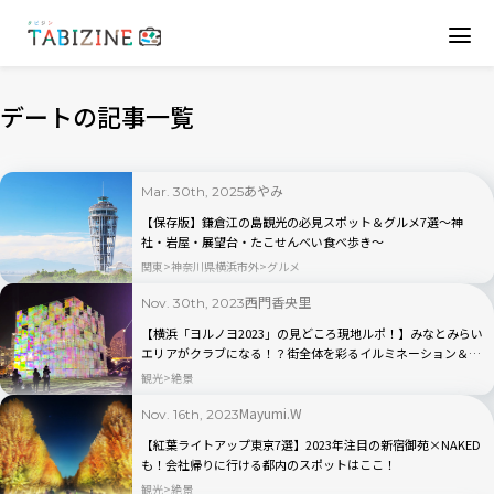
デートの記事一覧
あやみ
Mar. 30th, 2025
【保存版】鎌倉江の島観光の必見スポット＆グルメ7選〜神
社・岩屋・展望台・たこせんべい食べ歩き〜
関東
神奈川県横浜市外
グルメ
西門香央里
Nov. 30th, 2023
【横浜「ヨルノヨ2023」の見どころ現地ルポ！】みなとみらい
エリアがクラブになる！？街全体を彩るイルミネーション＆ラ
イトアップショー
観光
絶景
Mayumi.W
Nov. 16th, 2023
【紅葉ライトアップ東京7選】2023年注目の新宿御苑×NAKED
も！会社帰りに行ける都内のスポットはここ！
観光
絶景