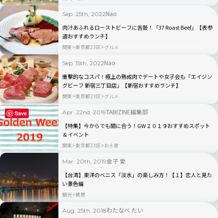
Nao
Sep. 25th, 2022
肉汁あふれるローストビーフに舌鼓！「37 Roast Beef」【表参
道おすすめランチ】
関東
東京都23区
グルメ
Nao
Sep. 15th, 2022
衝撃的なコスパ！極上の熟成肉でデートや女子会も「エイジン
グビーフ 新宿三丁目店」【新宿おすすめランチ】
関東
東京都23区
グルメ
TABIZINE編集部
Apr. 22nd, 2019
Save
【特集】今からでも間に合う！GW２０１９おすすめスポット
＆イベント
関東
東京都23区
お土産
金子 愛
Mar. 20th, 2019
【台湾】東洋のベニス「淡水」の楽しみ方！【１】恋人と見た
い景色編
観光
絶景
わたなべ たい
Aug. 25th, 2018