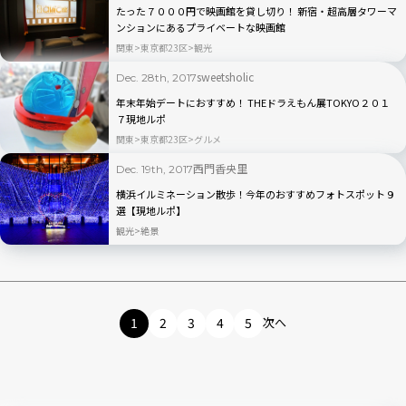
たった７０００円で映画館を貸し切り！ 新宿・超高層タワーマ
ンションにあるプライベートな映画館
関東
東京都23区
観光
sweetsholic
Dec. 28th, 2017
年末年始デートにおすすめ！ THEドラえもん展TOKYO２０１
７現地ルポ
関東
東京都23区
グルメ
西門香央里
Dec. 19th, 2017
横浜イルミネーション散歩！今年のおすすめフォトスポット９
選【現地ルポ】
観光
絶景
1
2
3
4
5
次へ