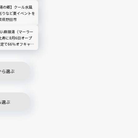
レビュー
 湯の郷】クール水風
巡りなど夏イベントを
葉県野田市
LIU-麻辣湯（マーラー
比寿に8月6日オープ
限定で66％オフキャン
から選ぶ
ら選ぶ