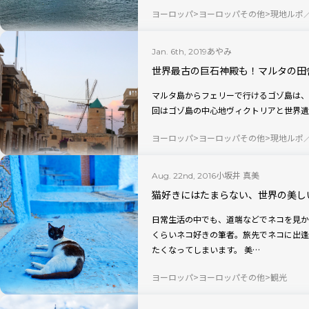
ヨーロッパ
ヨーロッパその他
現地ルポ
あやみ
Jan. 6th, 2019
世界最古の巨石神殿も！マルタの田
マルタ島からフェリーで行けるゴゾ島は、
回はゴゾ島の中心地ヴィクトリアと世界遺
ヨーロッパ
ヨーロッパその他
現地ルポ
小坂井 真美
Aug. 22nd, 2016
猫好きにはたまらない、世界の美し
日常生活の中でも、道端などでネコを見か
くらいネコ好きの筆者。旅先でネコに出逢
たくなってしまいます。 美…
ヨーロッパ
ヨーロッパその他
観光