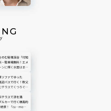
ING
グ
をのむ秘境渓谷「付知
料・駐車場無料！エメ
ーンに輝く水面はまる
う｜岐阜県中津川市
景ソファでゆった
送迎バスで行く！秩父
むテラスでくつろぐ
O TERRACE」を現地
埼玉県
料テラスで涼を満
ブルカーで行く標高約
の絶景！「cu―mo箱