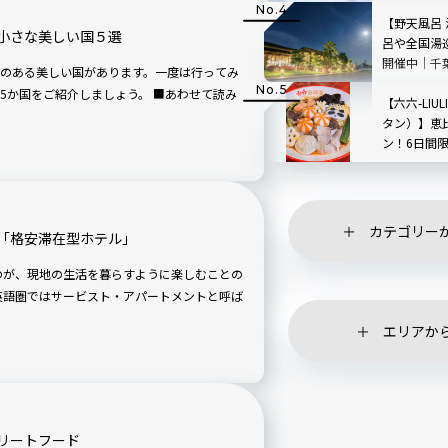
根」を現地
【野天風呂
小さな美しい国５選
呂や全国湯
開催中｜千
のある美しい国があります。一度は行ってみ
ご紹介しましょう。 ■あわせて読み
【六六-LIU
タン）】恵
ン！6日間
ペーンも
カテゴリー
「格安滞在型ホテル」
英語圏ではサービスト・アパートメントと呼ば
エリアか
リートフード