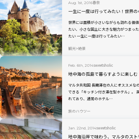
春奈
Aug. 1st, 2016
一生に一度は行ってみたい！世界の
世界には面積が小さいながらも訪れる価値
たい、小さな国土に大きな魅力がつまった5か国を
たい 一生に一度は行ってみたい…
観光
絶景
sweetsholic
Feb. 6th, 2014
地中海の孤島で暮らすように楽しむ
マルタ共和国 長期滞在の人にオススメなのが、現地の生活を暮らすように楽しむことの
できる「キッチン付き滞在型ホテル」。 
れており、通常のホテル…
旅のハウツー
sweetsholic
Jan. 22nd, 2014
地中海沿岸で味わう、マルタのスト