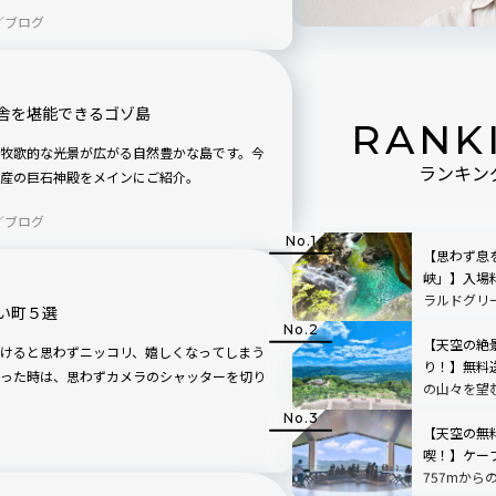
／ブログ
舎を堪能できるゴゾ島
RANK
牧歌的な光景が広がる自然豊かな島です。今
ランキン
産の巨石神殿をメインにご紹介。
／ブログ
【思わず息
峡」】入場
ラルドグリ
い町５選
で絵画のよ
【天空の絶
けると思わずニッコリ、嬉しくなってしまう
り！】無料
った時は、思わずカメラのシャッターを切り
の山々を望
「SUSABIN
レビュー｜
【天空の無
喫！】ケー
757mから